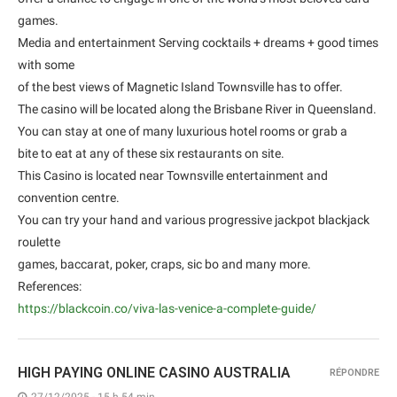
games.
Media and entertainment Serving cocktails + dreams + good times
with some
of the best views of Magnetic Island Townsville has to offer.
The casino will be located along the Brisbane River in Queensland.
You can stay at one of many luxurious hotel rooms or grab a
bite to eat at any of these six restaurants on site.
This Casino is located near Townsville entertainment and
convention centre.
You can try your hand and various progressive jackpot blackjack
roulette
games, baccarat, poker, craps, sic bo and many more.
References:
https://blackcoin.co/viva-las-venice-a-complete-guide/
HIGH PAYING ONLINE CASINO AUSTRALIA
RÉPONDRE
27/12/2025 - 15 h 54 min