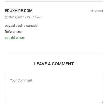
EDUXHIRE.COM
RÉPONDRE
29/12/2025 - 13 h 13 min
paypal casino canada
References:
eduxhire.com
LEAVE A COMMENT