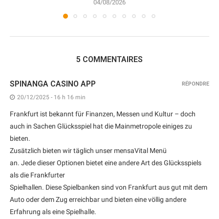
04/08/2026
5 COMMENTAIRES
SPINANGA CASINO APP
RÉPONDRE
20/12/2025 - 16 h 16 min
Frankfurt ist bekannt für Finanzen, Messen und Kultur – doch
auch in Sachen Glücksspiel hat die Mainmetropole einiges zu
bieten.
Zusätzlich bieten wir täglich unser mensaVital Menü
an. Jede dieser Optionen bietet eine andere Art des Glücksspiels
als die Frankfurter
Spielhallen. Diese Spielbanken sind von Frankfurt aus gut mit dem
Auto oder dem Zug erreichbar und bieten eine völlig andere
Erfahrung als eine Spielhalle.