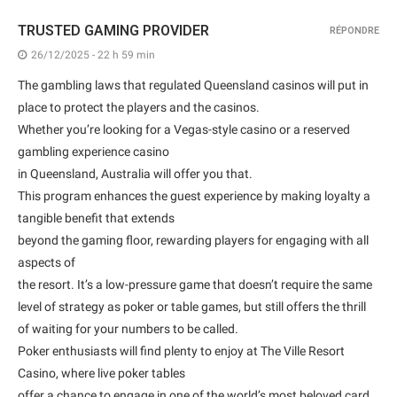
TRUSTED GAMING PROVIDER
RÉPONDRE
26/12/2025 - 22 h 59 min
The gambling laws that regulated Queensland casinos will put in
place to protect the players and the casinos.
Whether you’re looking for a Vegas-style casino or a reserved
gambling experience casino
in Queensland, Australia will offer you that.
This program enhances the guest experience by making loyalty a
tangible benefit that extends
beyond the gaming floor, rewarding players for engaging with all
aspects of
the resort. It’s a low-pressure game that doesn’t require the same
level of strategy as poker or table games, but still offers the thrill
of waiting for your numbers to be called.
Poker enthusiasts will find plenty to enjoy at The Ville Resort
Casino, where live poker tables
offer a chance to engage in one of the world’s most beloved card