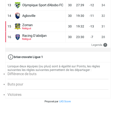
Olympique Sport d'Abobo FC
13
30
27:39
-12
34
9
Agboville
14
30
19:30
-11
32
7
Zoman
15
30
19:32
-13
31
7
Relégué
Racing D'abidjan
16
30
23:30
-7
28
6
Relégué
Legenda
?
brise-cravate Ligue 1
Lorsque deux équipes (ou plus) sont à égalité sur Points, les règles
suivantes les règles suivantes permettent de les départager :
Différence de buts
Buts pour
Victoires
Proposé par
LKS Score