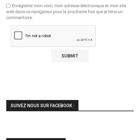
Enregistrer mon nom, mon adresse électronique et mon site
web dans ce navigateur pour la prochaine fois que je ferai un
commentaire.
SUIVEZ NOUS SUR FACEBOOK :