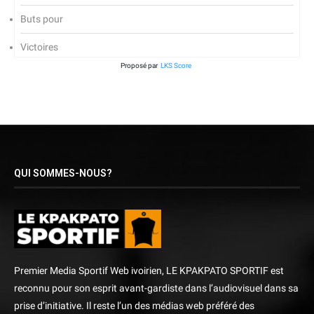
Buts pour
Victoires
Proposé par
LKS Score
QUI SOMMES-NOUS?
Premier Media Sportif Web ivoirien, LE KPAKPATO SPORTIF est
reconnu pour son esprit avant-gardiste dans l’audiovisuel dans sa
prise d’initiative. Il reste l’un des médias web préféré des