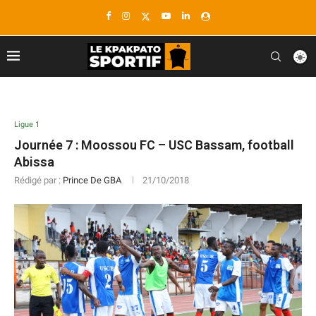
commercialpressuresonland.org
theantiguaguide.com/public
homejamesglobal.com
pafiboalemokab.org
desasidetapa.id/profil
link alternatif bento4d
situs togel online
link slot terpercaya
thepubtheatre
slot gacor hari ini
slot gacor hari ini
situs slot gacor
slot gacor hari ini
situs slot gacor
link slot gacor
sydney night
situs gacor
slot thailand
situs gacor
situs gacor
togel online
togel online
togel online
togel online
togel online
prowlpr.com
situs gacor
togel online
situs gacor
situs gacor
bento4d
situs togel
slot gacor
bento4d
bento4d
situs togel
bento4d
bento4d
bento4d
bento4d
slot gacor
situs togel
situs togel
situs togel
bento4d
toto online
link gacor
bento4d
slot gacor
situs togel
situs togel
slot online
link gacor
slot online
situs togel
slot online
slot online
slot online
slot online
bento4d
togel resmi
slot online
slot online
slot online
slot online
slot gacor
link gacor
slot online
slot gacor
slot online
situs toto
situs toto
situs slot
situs slot
slot resmi
situs slot
toto togel
situs toto
toto togel
situs slot
situs slot
situs toto
toto togel
login toto
situs toto
toto togel
situs toto
toto togel
slot resmi
situs toto
toto togel
situs toto
situs toto
situs slot
situs toto
situs toto
slot resmi
situs toto
situs toto
situs toto
situs slot
situs toto
toto togel
toto togel
situs toto
toto togel
toto togel
toto togel
situs slot
situs toto
situs slot
slot resmi
toto togel
slot resmi
situs slot
toto togel
slot resmi
situs slot
situs slot
slot resmi
situs toto
slot resmi
toto togel
situs slot
toto slot
toto slot
toto slot
link slot
toto slot
toto slot
rtp slot live
toto slot
toto slot
toto slot
toto slot
toto slot
toto slot
link slot
toto slot
toto slot
toto slot
toto slot
link slot
toto slot
toto slot
toto slot
toto slot
link slot
toto slot
toto slot
toto slot
toto slot
toto slot
toto slot
toto slot
togel
Ligue 1
Journée 7 : Moossou FC – USC Bassam, football
Abissa
Rédigé par :
Prince De GBA
21/10/2018