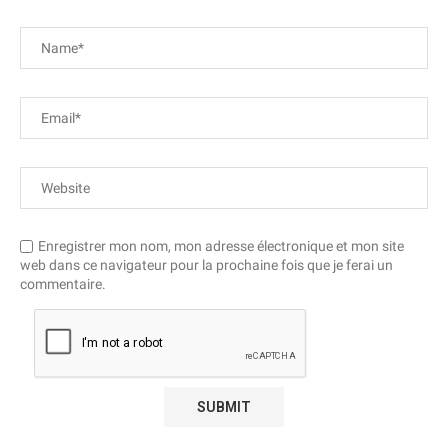
Enregistrer mon nom, mon adresse électronique et mon site
web dans ce navigateur pour la prochaine fois que je ferai un
commentaire.