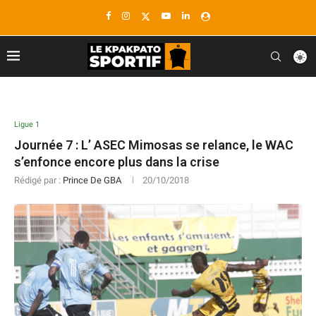
theantiguaguide.com/public
lawrencehealthcenter.com
desaparhorboan.id/listing
pafibulelengkab.org
measure1.scroll.pub
situs toto bento4d
hsddonline.com
thepubtheatre
slot gacor hari ini
slot gacor hari ini
slot gacor hari ini
idisurabaya.org
slot gacor hari ini
slot gacor hari ini
slot gacor hari ini
toto slot gacor
link slot gacor
bandar togel
bandar togel
bandar togel
sydney night
togel online
togel online
togel online
togel online
togel online
togel online
togel online
togel online
situs gacor
togel online
situs gacor
baselyne.io
situs togel
bento4d
bento4d
bento4d
bento4d
slot gacor
bento4d
bento4d
situs togel
situs togel
bento4d
slot gacor
slot online
slot online
slot gacor
situs togel
bento4d
slot online
situs togel
slot gacor
situs togel
togel resmi
slot online
slot gacor
slot gacor
link gacor
slot gacor
situs togel
slot gacor
bento4d
slot online
slot gacor
slot gacor
slot gacor
toto togel
situs toto
situs slot
situs slot
slot resmi
situs toto
toto togel
situs slot
situs toto
slot resmi
situs toto
slot resmi
toto togel
toto resmi
toto togel
toto togel
slot resmi
situs hk
toto togel
situs toto
situs slot
toto togel
toto togel
slot resmi
toto togel
toto togel
toto togel
situs slot
toto togel
link togel
situs toto
slot resmi
slot resmi
toto togel
slot resmi
situs toto
toto togel
situs toto
toto togel
situs slot
situs slot
toto togel
slot resmi
toto togel
toto slot
toto slot
link slot
toto slot
link slot
slot 4d
toto slot
toto slot
toto slot
link slot
toto slot
link slot
toto slot
toto slot
toto slot
toto slot
toto slot
toto slot
toto slot
toto slot
toto slot
toto slot
toto slot
toto slot
link slot
toto slot
toto slot
rtp slot
rtp slot
rtp slot
rtp slot
rtp slot
rtp slot
rtp slot
rtp slot
toto
toto
rtp live
Ligue 1
Journée 7 : L’ ASEC Mimosas se relance, le WAC
s’enfonce encore plus dans la crise
Rédigé par :
Prince De GBA
20/10/2018