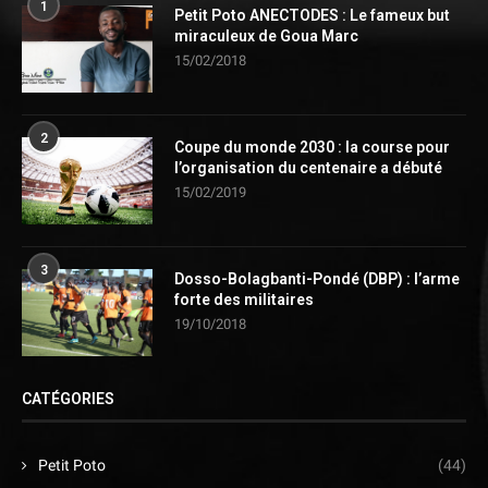
1
Petit Poto ANECTODES : Le fameux but
miraculeux de Goua Marc
15/02/2018
2
Coupe du monde 2030 : la course pour
l’organisation du centenaire a débuté
15/02/2019
3
Dosso-Bolagbanti-Pondé (DBP) : l’arme
forte des militaires
19/10/2018
CATÉGORIES
Petit Poto
(44)