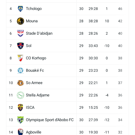
Tchologo
4
30
29:28
1
46
12
Mouna
5
28
38:28
10
42
12
Stade D'abidjan
6
28
28:26
2
40
11
Sol
7
29
33:43
-10
40
12
CO Korhogo
8
29
30:30
0
38
10
Bouaké Fc
9
29
23:23
0
38
9
So Armee
10
29
22:21
1
37
9
Stella Adjame
11
29
22:26
-4
36
9
ISCA
12
29
15:25
-10
36
10
Olympique Sport d'Abobo FC
13
30
27:39
-12
34
9
Agboville
14
30
19:30
-11
32
7