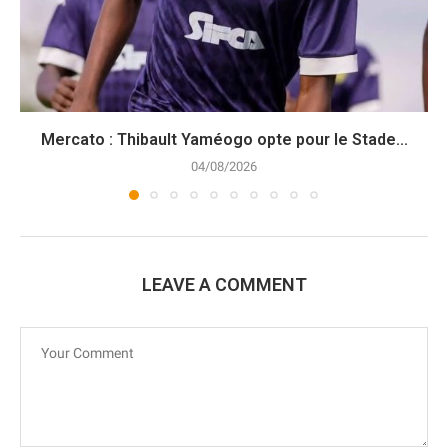
Mercato : Thibault Yaméogo opte pour le Stade...
04/08/2026
LEAVE A COMMENT