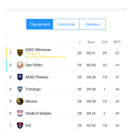
Classement
A domicile
Extèrieur
J
Buts
Diff
PTS
V
ASEC Mimosas
1
30
50:21
29
62
19
Titre gagné
Ligue des Champions de la CAF
San Pédro
2
29
40:30
10
49
13
AFAD-Plateau
3
29
38:24
14
47
13
Tchologo
4
30
29:28
1
46
12
Mouna
5
28
38:28
10
42
12
Stade D'abidjan
6
28
28:26
2
40
11
Sol
7
29
33:43
-10
40
12