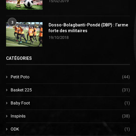
15/02/2019
3
Dosso-Bolagbanti-Pondé (DBP) : l’arme
forte des militaires
19/10/2018
CATÉGORIES
Petit Poto
(44)
Basket 225
(31)
Baby Foot
(1)
Inspirés
(38)
ODK
(1)