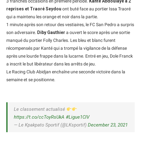
3 franches occasions en première période.
Kanté Abdoulaye à 2
reprises et Traoré Seydou
ont buté face au portier Issa Traoré
qui a maintenu les orange et noir dans la partie.
1 minute après son retour des vestiaires, le FC San Pedro a surpris
son adversaire.
Diby Gauthier
a ouvert le score après une sortie
manqué du portier Folly Charles. Les bleu et blanc furent
récompensés par Kanté qui a trompé la vigilance de la défense
après une lourde frappe dans la lucarne. Entré en jeu, Dole Franck
a inscrit le but libérateur dans les arrêts de jeu.
Le Racing Club Abidjan enchaîne une seconde victoire dans la
semaine et se positionne.
Le classement actualisé
https://t.co/ccToyRsUkA
#Ligue1CIV
— Le Kpakpato Sportif (@LKsportif)
December 23, 2021