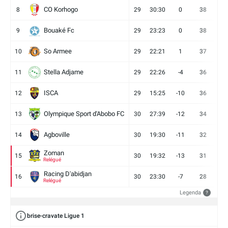
CO Korhogo
8
29
30:30
0
38
10
Bouaké Fc
9
29
23:23
0
38
9
So Armee
10
29
22:21
1
37
9
Stella Adjame
11
29
22:26
-4
36
9
ISCA
12
29
15:25
-10
36
10
Olympique Sport d'Abobo FC
13
30
27:39
-12
34
9
Agboville
14
30
19:30
-11
32
7
Zoman
15
30
19:32
-13
31
7
Relégué
Racing D'abidjan
16
30
23:30
-7
28
6
Relégué
Legenda
?
brise-cravate Ligue 1