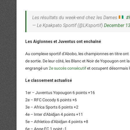
Les résultats du week-end chez les Dames
.
#
— Le Kpakpato Sportif (@LKsportif)
December 13
Les Aiglonnes et Juventus ont enchaîné
Au complexe sportif d’Abobo, les championnes en titre ont b
de sortie. De leur côté, les Blanc et Noir de Yopougon on
engrangé un
2e succès consécutif
et occupent désormais le
Le classement actualisé
1er – Juventus Yopougon 6 points +16
2e – RFC Cocody 6 points +6
3e – Africa Sports 6 points +2
4e – Inter d’Abidjan 4 points +11
5e – Athletico d’Abidjan 4 points +8
6e – Ange FC 1 point -1