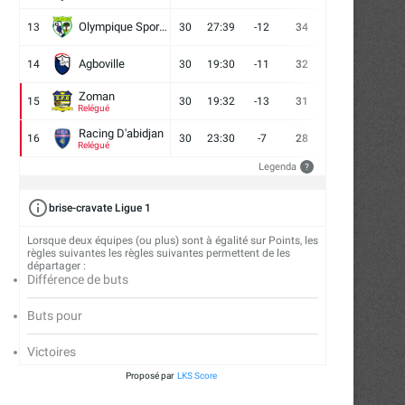
Olympique Sport d'Abobo FC
13
30
27:39
-12
34
9
7
14
Agboville
14
30
19:30
-11
32
7
11
12
Zoman
15
30
19:32
-13
31
7
10
13
Relégué
Racing D'abidjan
16
30
23:30
-7
28
6
10
14
Relégué
Legenda
?
brise-cravate Ligue 1
Lorsque deux équipes (ou plus) sont à égalité sur Points, les
règles suivantes les règles suivantes permettent de les
départager :
Différence de buts
Buts pour
Victoires
Proposé par
LKS Score