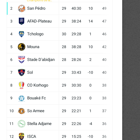
Champions de la
CAF
San Pédro
2
29
40:30
10
49
13
10
6
AFAD-Plateau
3
29
38:24
14
47
13
8
8
Tchologo
4
30
29:28
1
46
12
10
8
Mouna
5
28
38:28
10
42
12
6
10
Stade D'abidjan
6
28
28:26
2
40
11
7
10
Sol
7
29
33:43
-10
40
12
4
13
CO Korhogo
8
29
30:30
0
38
10
8
11
Bouaké Fc
9
29
23:23
0
38
9
11
9
So Armee
10
29
22:21
1
37
9
10
10
Stella Adjame
11
29
22:26
-4
36
9
9
11
ISCA
12
29
15:25
-10
36
10
6
13