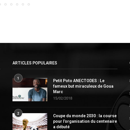
ARTICLES POPULAIRES
1
Petit Poto ANECTODES : Le
fameux but miraculeux de Goua
Marc
15/02/2018
2
Coupe du monde 2030 : la course
pour l’organisation du centenaire
a débuté