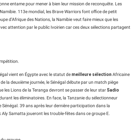
 bonne entame pour mener à bien leur mission de reconquête. Les
amibie. 113e mondial, les Brave Warriors font office de petit
upe d’Afrique des Nations, la Namibie veut faire mieux que les
vec attention par le public Ivoirien car ces deux sélections partagent
ompétition.
négal vient en Égypte avec le statut de
meilleure sélection
Africaine
rs de la deuxième journée, le Sénégal débute par un match piège
ue les Lions de la Teranga devront se passer de leur star
Sadio
urant les éliminatoires. En face, la Tanzanie du sélectionneur
e Sénégal. 39 ans après leur dernière participation dans la
 Aly Samatta joueront les trouble-fêtes dans ce groupe E.
s du groupe.