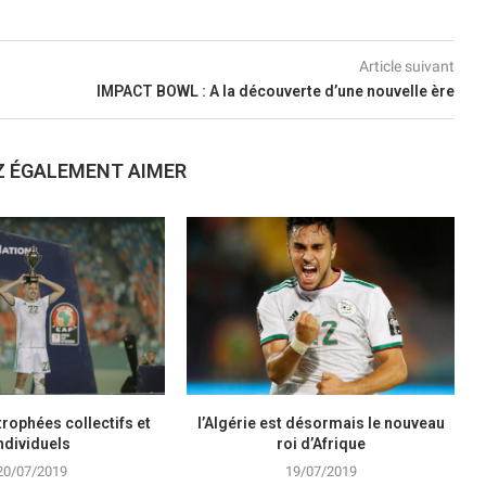
Article suivant
IMPACT BOWL : A la découverte d’une nouvelle ère
Z ÉGALEMENT AIMER
 trophées collectifs et
l’Algérie est désormais le nouveau
ndividuels
roi d’Afrique
20/07/2019
19/07/2019