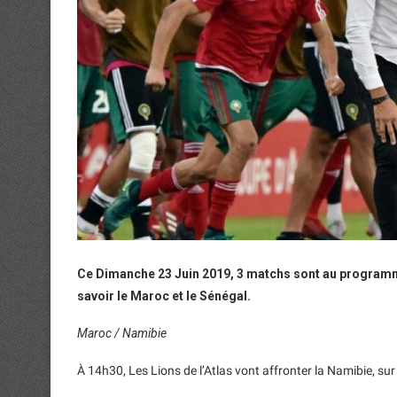
Ce Dimanche 23 Juin 2019, 3 matchs sont au programme 
savoir le Maroc et le Sénégal.
Maroc / Namibie
À 14h30, Les Lions de l’Atlas vont affronter la Namibie, su