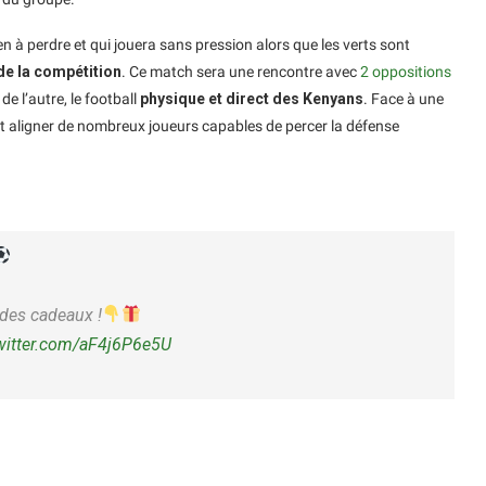
en à perdre et qui jouera sans pression alors que les verts sont
de la compétition
. Ce match sera une rencontre avec
2 oppositions
de l’autre, le football
physique et direct des Kenyans
. Face à une
ait aligner de nombreux joueurs capables de percer la défense
 des cadeaux !
twitter.com/aF4j6P6e5U