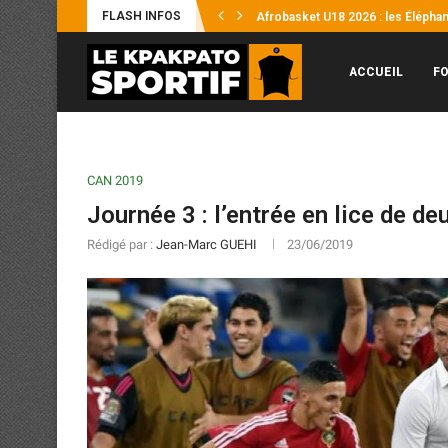
FLASH INFOS
Afrobasket U18 2026 : les Éléphante
Supercoupe FHB : l’ASEC frappe d’
Coupes Africaines : Les 4 représe
Éléphants / Hervé Renard : « Je n’
Mercato : Yann Diomandé, pour l’hi
Afrobasket U18 2026 : Les Éléphant
UFOA-B : les Éléphanteaux échoue
Supercoupe Félix Houphouët-Boign
ACCUEIL
F
CAN 2019
Journée 3 : l’entrée en lice de de
Rédigé par :
Jean-Marc GUEHI
23/06/2019