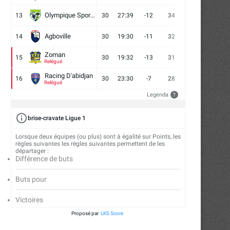
Olympique Sport d'Abobo FC
13
30
27:39
-12
34
9
7
14
Agboville
14
30
19:30
-11
32
7
11
12
Zoman
15
30
19:32
-13
31
7
10
13
Relégué
Racing D'abidjan
16
30
23:30
-7
28
6
10
14
Relégué
Legenda
?
brise-cravate Ligue 1
Lorsque deux équipes (ou plus) sont à égalité sur Points, les
règles suivantes les règles suivantes permettent de les
départager :
Différence de buts
Buts pour
Victoires
Proposé par
LKS Score
CAN 2026 / Erika Gnounoué : « La...
CAN 2026 / Reynald Pedros : »