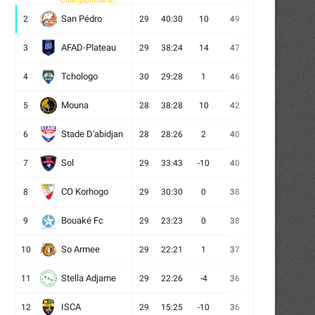
Champions de la
CAF
San Pédro
2
29
40:30
10
49
13
10
6
AFAD-Plateau
3
29
38:24
14
47
13
8
8
Tchologo
4
30
29:28
1
46
12
10
8
Mouna
5
28
38:28
10
42
12
6
10
Stade D'abidjan
6
28
28:26
2
40
11
7
10
Sol
7
29
33:43
-10
40
12
4
13
CO Korhogo
8
29
30:30
0
38
10
8
11
Bouaké Fc
9
29
23:23
0
38
9
11
9
So Armee
10
29
22:21
1
37
9
10
10
Stella Adjame
11
29
22:26
-4
36
9
9
11
ISCA
12
29
15:25
-10
36
10
6
13