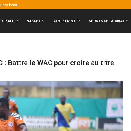
ai pas beaucoup...
stoire !
eaux garçons frappent fort, les...
nt aux portes de la CAN
y : premier choc de la saison
Algérie !
 encore nécessaires pour rêver...
é et Kader Keita...
OOTBALL
BASKET
ATHLÉTISME
SPORTS DE COMBAT
: Battre le WAC pour croire au titre