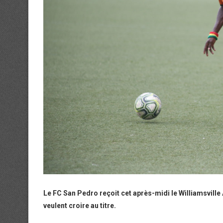
Le FC San Pedro reçoit cet après-midi le Williamsville A
veulent croire au titre.