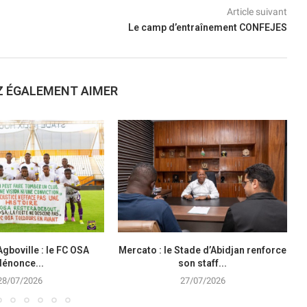
Article suivant
Le camp d’entraînement CONFEJES
Z ÉGALEMENT AIMER
Agboville : le FC OSA
Mercato : le Stade d’Abidjan renforce
dénonce...
son staff...
28/07/2026
27/07/2026