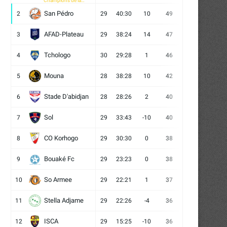
Champions de la
CAF
San Pédro
2
29
40:30
10
49
13
10
6
AFAD-Plateau
3
29
38:24
14
47
13
8
8
Tchologo
4
30
29:28
1
46
12
10
8
Mouna
5
28
38:28
10
42
12
6
10
Stade D'abidjan
6
28
28:26
2
40
11
7
10
Sol
7
29
33:43
-10
40
12
4
13
CO Korhogo
8
29
30:30
0
38
10
8
11
Bouaké Fc
9
29
23:23
0
38
9
11
9
So Armee
10
29
22:21
1
37
9
10
10
Stella Adjame
11
29
22:26
-4
36
9
9
11
ISCA
12
29
15:25
-10
36
10
6
13