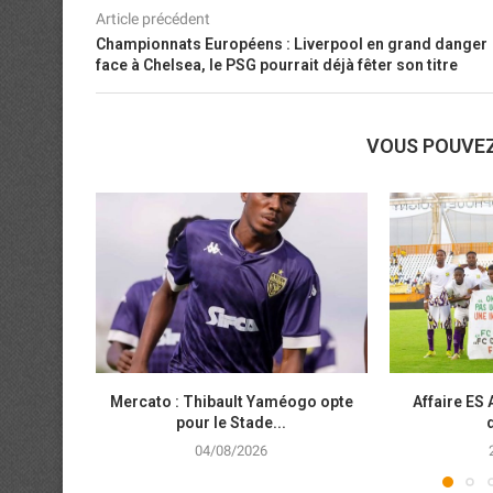
Article précédent
Championnats Européens : Liverpool en grand danger
face à Chelsea, le PSG pourrait déjà fêter son titre
VOUS POUVE
Mercato : Thibault Yaméogo opte
Affaire ES 
pour le Stade...
04/08/2026