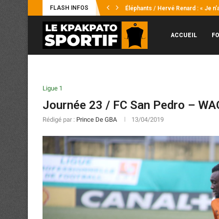
FLASH INFOS
Éléphants / Hervé Renard : « Je n’
Mercato : Yann Diomandé, pour l’hi
Afrobasket U18 2026 : Les Éléphant
UFOA-B : les Éléphanteaux échoue
Supercoupe Félix Houphouët-Boign
Mercato : Ousmane Diakité file en 
CAN féminine 2026 : des réglages
Sporting Club de Gagnoa : Yaya Kon
ACCUEIL
F
Ligue 1
Journée 23 / FC San Pedro – WAC 
Rédigé par :
Prince De GBA
13/04/2019