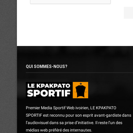
QUI SOMMES-NOUS?
Premier Media Sportif Web ivoirien, LE KPAKPATO
SPORTIF est reconnu pour son esprit avant-gardiste dans
l’audiovisuel dans sa prise d’initiative. Il reste l’un des
médias web préféré des internautes.