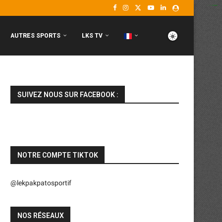
commercialpressuresonland.org
homejamesglobal.com
pafiboalemokab.org
gethighered.com
situs togel online
thepubtheatre
situs slot gacor
situs slot gacor
situs slot gacor
situs slot gacor
login bento4d
situs slot gacor
situs slot gacor
situs slot gacor
situs slot gacor
situs slot gacor
link slot gacor
bandar togel
link bento4d
sydney night
situs gacor
togel online
prowlpr.com
situs gacor
slot thailand
slot thailand
slot thailand
situs togel
slot gacor
bento4d
situs togel
bento4d
situs togel
slot gacor
situs togel
situs togel
slot online
slot gacor
slot online
slot gacor
slot gacor
slot gacor
situs togel
situs togel
situs togel
situs togel
situs togel
situs togel
situs togel
bento4d
slot online
slot gacor
slot gacor
situs togel
slot gacor
toto slot 4d
link gacor
slot online
slot gacor
slot online
slot gacor
situs togel
slot online
slot gacor
situs toto
situs slot
situs slot
toto togel
toto togel
toto togel
toto togel
toto togel
toto togel
situs slot
situs slot
toto togel
toto togel
toto togel
situs slot
toto togel
situs toto
situs toto
situs toto
toto togel
situs toto
slot resmi
toto togel
toto togel
situs slot
situs toto
toto togel
toto togel
situs toto
situs toto
toto togel
toto togel
situs toto
situs toto
toot togel
toto togel
situs toto
situs toto
situs toto
slot resmi
toto slot
toto slot
toto slot
toto slot
toto slot
toto slot
link slot
toto slot
toto slot
toto slot
toto slot
toto slot
toto slot
toto slot
link slot
toto slot
toto slot
toto slot
toto slot
togel
togel
toto
toto
toto
toto
toto
toto
toto
toto
AUTRES SPORTS
LKS TV
SUIVEZ NOUS SUR FACEBOOK :
NOTRE COMPTE TIKTOK
@lekpakpatosportif
NOS RÉSEAUX