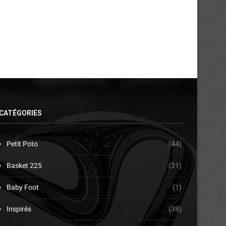
CATÉGORIES
Petit Poto
(44)
Basket 225
(31)
Baby Foot
(1)
Inspirés
(38)