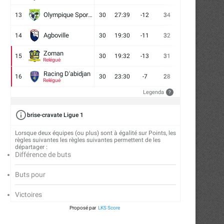
Olympique Sport d'Abobo FC
13
30
27:39
-12
34
9
7
14
Agboville
14
30
19:30
-11
32
7
11
12
Zoman
15
30
19:32
-13
31
7
10
13
Relégué
Racing D'abidjan
16
30
23:30
-7
28
6
10
14
Relégué
Legenda
?
brise-cravate Ligue 1
Lorsque deux équipes (ou plus) sont à égalité sur Points, les
règles suivantes les règles suivantes permettent de les
départager :
Différence de buts
Buts pour
FC San Pedro : cap sur la Tunisie...
ASEC Mimosas et la soif 
transmission
Victoires
24/07/2026
21/07/2026
Proposé par
LKS Score