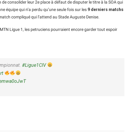
de consolider leur 2e place à défaut de disputer le titre à la SOA qui
e équipe qui n’a perdu qu’une seule fois sur les
9 derniers matchs
 match compliqué qui l’attend au Stade Auguste Denise.
 MTN Ligue 1, les petruciens pourraient encore garder tout espoir
ampionnat.
#Ligue1CIV
rt
/Pemwa0oJwT
9