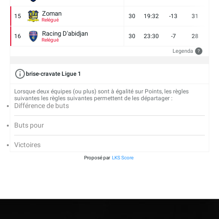
Zoman
15
30
19:32
-13
31
7
Relégué
Racing D'abidjan
16
30
23:30
-7
28
6
Relégué
Legenda
?
brise-cravate Ligue 1
Lorsque deux équipes (ou plus) sont à égalité sur Points, les règles
suivantes les règles suivantes permettent de les départager :
Différence de buts
Buts pour
Victoires
Proposé par
LKS Score