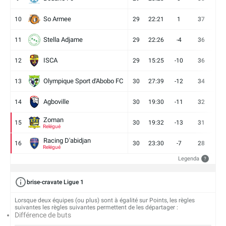
So Armee
10
29
22:21
1
37
9
Stella Adjame
11
29
22:26
-4
36
9
ISCA
12
29
15:25
-10
36
10
Olympique Sport d'Abobo FC
13
30
27:39
-12
34
9
Agboville
14
30
19:30
-11
32
7
Zoman
15
30
19:32
-13
31
7
Relégué
Racing D'abidjan
16
30
23:30
-7
28
6
Relégué
Legenda
?
brise-cravate Ligue 1
Lorsque deux équipes (ou plus) sont à égalité sur Points, les règles
suivantes les règles suivantes permettent de les départager :
Différence de buts