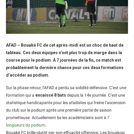
AFAD – Bouaké FC de cet après-midi est un choc de haut de
tableau. Ces deux équipes n’ont plus trop de marge dans la
course pour le podium. À 7 journées de la fin, ce match est
probablement la dernière chance pour ces deux formations
d’accéder au podium.
Sur la phase retour, l’AFAD a perdu sa solidité défensive. C’est une
formation qui a
encaissé 8 buts
depuis la 14e journée. C’est une
statistique handicapante pour les afadistes qui freine l’ascension
du club sur le podium après une première partie de saison
prometteuse. Actuellement 6e les académiciens sont à
7
longueurs du podium
.
Bouaké FC brille plutôt par son efficacité offensive. Les bouakois