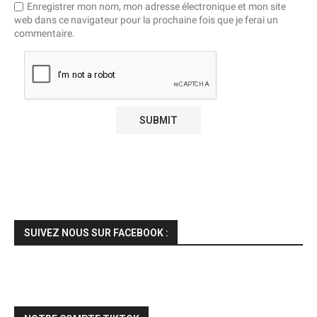
Enregistrer mon nom, mon adresse électronique et mon site
web dans ce navigateur pour la prochaine fois que je ferai un
commentaire.
SUIVEZ NOUS SUR FACEBOOK :