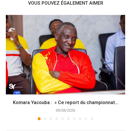
VOUS POUVEZ ÉGALEMENT AIMER
Komara Yacouba : » Ce report du championnat...
09/08/2026