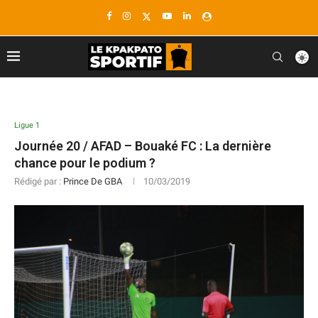
guiadenoivos.saojosedojardimeuropa.com.br
beyond.globalpranichealing.com/profile/
www.blackbrooks.co.uk/pricing
pafibengkuluutarakab.org
theantiguaguide.com/public
walterhanselbistro.com/menu
clinicaalemanaosorno.cl
thesolderingstation.com
www.promhotelsriccione.it
cabinet.edostate.gov.ng
knoks.no/informasjon/
desaparhorboan.id
nagaad.org/contact/
compostbaladi.com
www.leon.uml.edu.ni
www.bestforinteriors.nl
library.iihs.co.in/journals/
link-bento4d.com
world.skanray.com
pwip.com.pl/menu/
revista.undime.org.br
fopsl.org/donate/
www.telegramitalia.it
faller.com/guides/
thepubtheatre
situs slot gacor
blog.actkm.org
situs slot gacor
accesss.net
fet.uet.vnu.edu.vn
idisurabaya.org
ensa.uit.ac.ma
situs slot gacor
situs slot gacor
slot gacor hari ini
nasasps.org
situs slot gacor
maplweb.org
sydney night
situs gacor
momusi.org
pbumc.net
situs gacor
situs gacor
situs gacor
situs gacor
situs gacor
situs gacor
situs gacor
situs gacor
situs gacor
situs gacor
situs gacor
situs gacor
situs gacor
situs togel
bento4d
bento4d
bento4d
bento4d
bento4d
bento4d
mgpo.org
bento4d
bento4d
onhc.ca
actkm.org
situs togel
bento4d
togel resmi
bento4d
link gacor
bento4d
slot gacor
slot gacor
bento4d
bento4d
bento4d
bento4d
bento4d
situs togel
slot online
situs slot
situs toto
situs toto
situs toto
situs slot
situs toto
toto togel
situs toto
situs toto
slot resmi
situs slot
situs toto
situs slot
situs toto
situs slot
slot resmi
situs toto
situs slot
situs toto
situs slot
situs toto
situs toto
situs slot
toto togel
situs toto
situs toto
situs toto
situs toto
situs toto
situs toto
situs toto
situs toto
situs toto
situs toto
situs toto
situs toto
situs toto
situs toto
situs toto
situs toto
situs slot
situs toto
situs toto
situs slot
situs toto
situs toto
situs toto
situs toto
situs slot
situs toto
slot resmi
situs toto
situs toto
situs toto
situs slot
situs toto
situs slot
situs toto
situs toto
toto togel
situs toto
situs toto
situs toto
toto slot
toto slot
fcvfc.org
link slot
link slot
toto slot
toto slot
link slot
link slot
link slot
toto slot
toto slot
toto slot
toto slot
link slot
link slot
link slot
link slot
toto slot
link slot
link slot
link slot
toto slot
link slot
link slot
rtp slot
toto
toto
toto
toto
toto
toto
toto
toto
toto
toto
toto
Ligue 1
Journée 20 / AFAD – Bouaké FC : La dernière
chance pour le podium ?
Rédigé par :
Prince De GBA
10/03/2019