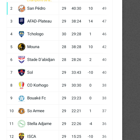
Champions de la
CAF
San Pédro
2
29
40:30
10
49
13
10
6
AFAD-Plateau
3
29
38:24
14
47
13
8
8
Tchologo
4
30
29:28
1
46
12
10
8
Mouna
5
28
38:28
10
42
12
6
10
Stade D'abidjan
6
28
28:26
2
40
11
7
10
Sol
7
29
33:43
-10
40
12
4
13
CO Korhogo
8
29
30:30
0
38
10
8
11
Bouaké Fc
9
29
23:23
0
38
9
11
9
So Armee
10
29
22:21
1
37
9
10
10
Stella Adjame
11
29
22:26
-4
36
9
9
11
ISCA
12
29
15:25
-10
36
10
6
13