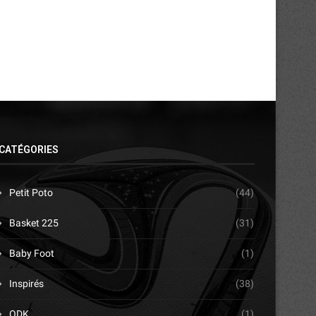
CATÉGORIES
Petit Poto
(44)
Basket 225
(31)
Baby Foot
(1)
Inspirés
(38)
ODK
(1)