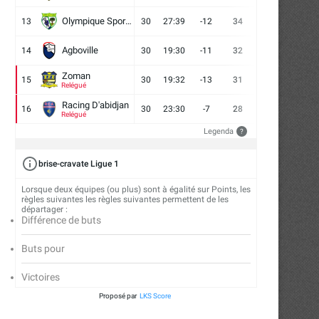
Olympique Sport d'Abobo FC
13
30
27:39
-12
34
9
7
14
Agboville
14
30
19:30
-11
32
7
11
12
Zoman
15
30
19:32
-13
31
7
10
13
Relégué
Racing D'abidjan
16
30
23:30
-7
28
6
10
14
Relégué
Legenda
?
brise-cravate Ligue 1
Lorsque deux équipes (ou plus) sont à égalité sur Points, les
règles suivantes les règles suivantes permettent de les
départager :
Différence de buts
Buts pour
Victoires
Proposé par
LKS Score