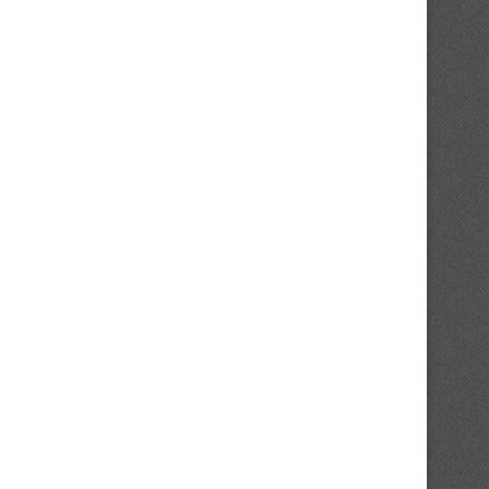
FC OSA : Touré Oumar s’en va !
Ligue 2 : Yamoussoukro F
champion au...
10/06/2026
30/05/2026