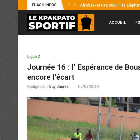
FLASH INFOS
Afrobasket U18 2026 : les Éléphante
Supercoupe FHB : l’ASEC frappe d’
Coupes Africaines : Les 4 représe
Éléphants / Hervé Renard : « Je n’
Mercato : Yann Diomandé, pour l’hi
Afrobasket U18 2026 : Les Éléphant
UFOA-B : les Éléphanteaux échoue
Supercoupe Félix Houphouët-Boign
ACCUEIL
F
Ligue 2
Journée 16 : l’ Espérance de Bou
encore l’écart
Rédigé par :
Guy Jaures
05/03/2019