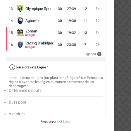
Olympique Sport d'Abobo FC
13
30
27:39
-12
34
9
7
14
Agboville
14
30
19:30
-11
32
7
11
12
Zoman
15
30
19:32
-13
31
7
10
13
Relégué
Racing D'abidjan
16
30
23:30
-7
28
6
10
14
Relégué
Legenda
?
brise-cravate Ligue 1
Lorsque deux équipes (ou plus) sont à égalité sur Points, les
règles suivantes les règles suivantes permettent de les
départager :
Différence de buts
Buts pour
Victoires
Proposé par
LKS Score