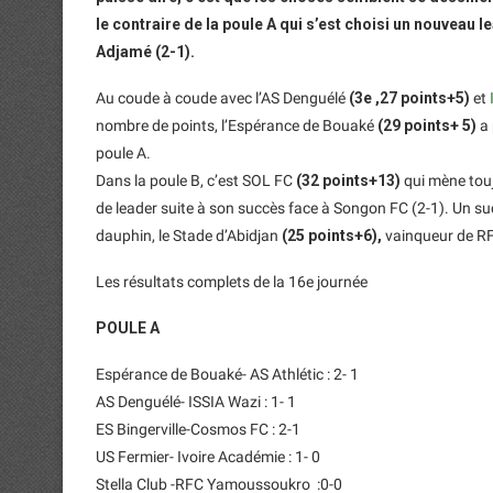
le contraire de la poule A qui s’est choisi un nouveau l
Adjamé (2-1).
Au coude à coude avec l’AS Denguélé
(3e ,27 points+5)
et
nombre de points, l’Espérance de Bouaké
(29 points+ 5)
a 
poule A.
Dans la poule B, c’est SOL FC
(32 points+13)
qui mène touj
de leader suite à son succès face à Songon FC (2-1). Un su
dauphin, le Stade d’Abidjan
(25 points+6),
vainqueur de RF
Les résultats complets de la 16e journée
POULE A
Espérance de Bouaké- AS Athlétic : 2- 1
AS Denguélé- ISSIA Wazi : 1- 1
ES Bingerville-Cosmos FC : 2-1
US Fermier- Ivoire Académie : 1- 0
Stella Club -RFC Yamoussoukro :0-0