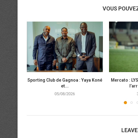
VOUS POUVE
Sporting Club de Gagnoa : Yaya Koné
Mercato : LYS
et...
l’ar
05/08/2026
LEAV