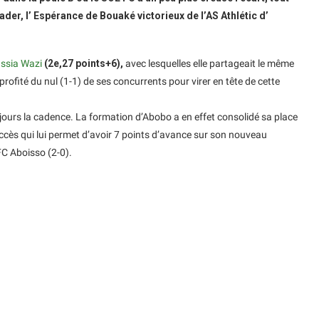
eader, l’ Espérance de Bouaké victorieux de l’AS Athlétic d’
Issia Wazi
(2e,27 points+6),
avec lesquelles elle partageait le même
profité du nul (1-1) de ses concurrents pour virer en tête de cette
ours la cadence. La formation d’Abobo a en effet consolidé sa place
ccès qui lui permet d’avoir 7 points d’avance sur son nouveau
C Aboisso (2-0).