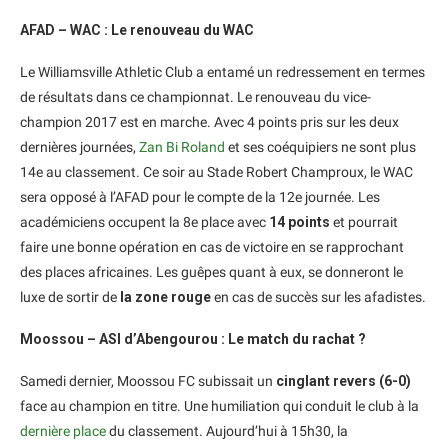
AFAD – WAC : Le renouveau du WAC
Le Williamsville Athletic Club a entamé un redressement en termes
de résultats dans ce championnat. Le renouveau du vice-
champion 2017 est en marche. Avec 4 points pris sur les deux
dernières journées,
Zan Bi Roland
et ses coéquipiers ne sont plus
14e au classement. Ce soir au Stade Robert Champroux, le WAC
sera opposé à l’AFAD pour le compte de la 12e journée. Les
académiciens occupent la 8e place avec
14 points
et pourrait
faire une bonne opération en cas de victoire en se rapprochant
des places africaines. Les guêpes quant à eux, se donneront le
luxe de sortir de
la zone rouge
en cas de succès sur les afadistes.
Moossou – ASI d’Abengourou : Le match du rachat ?
Samedi dernier, Moossou FC subissait un
cinglant revers (6-0)
face au champion en titre. Une humiliation qui conduit le club à la
dernière place
du classement. Aujourd’hui à 15h30, la