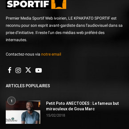
Premier Media Sportif Web ivoirien, LE KPAKPATO SPORTIF est
reconnu pour son esprit avant-gardiste dans l’audiovisuel dans sa
prise d’initiative. Il reste l’un des médias web préféré des
internautes.
Contactez-nous via
notre email
ARTICLES POPULAIRES
1
Petit Poto ANECTODES : Le fameux but
miraculeux de Goua Marc
15/02/2018