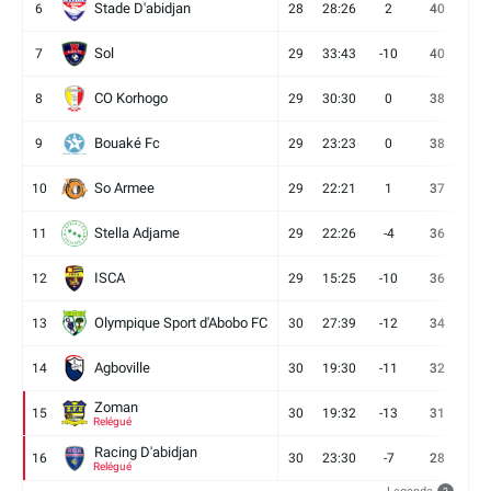
Stade D'abidjan
6
28
28:26
2
40
11
Sol
7
29
33:43
-10
40
12
CO Korhogo
8
29
30:30
0
38
10
Bouaké Fc
9
29
23:23
0
38
9
So Armee
10
29
22:21
1
37
9
Stella Adjame
11
29
22:26
-4
36
9
ISCA
12
29
15:25
-10
36
10
Olympique Sport d'Abobo FC
13
30
27:39
-12
34
9
Agboville
14
30
19:30
-11
32
7
Zoman
15
30
19:32
-13
31
7
Relégué
Racing D'abidjan
16
30
23:30
-7
28
6
Relégué