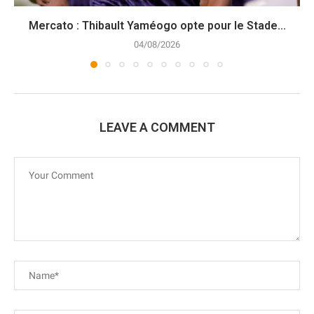
Mercato : Thibault Yaméogo opte pour le Stade...
04/08/2026
LEAVE A COMMENT