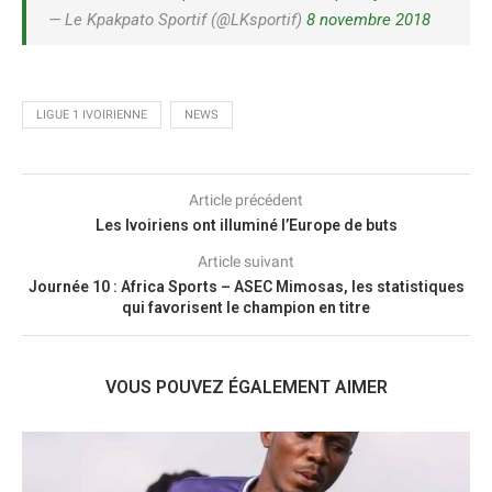
— Le Kpakpato Sportif (@LKsportif)
8 novembre 2018
LIGUE 1 IVOIRIENNE
NEWS
Article précédent
Les Ivoiriens ont illuminé l’Europe de buts
Article suivant
Journée 10 : Africa Sports – ASEC Mimosas, les statistiques
qui favorisent le champion en titre
VOUS POUVEZ ÉGALEMENT AIMER