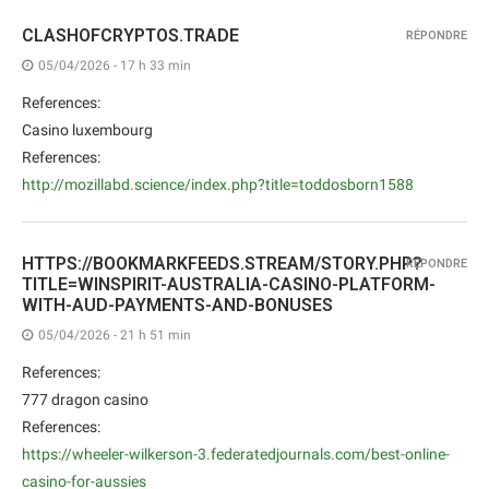
CLASHOFCRYPTOS.TRADE
RÉPONDRE
05/04/2026 - 17 h 33 min
References:
Casino luxembourg
References:
http://mozillabd.science/index.php?title=toddosborn1588
HTTPS://BOOKMARKFEEDS.STREAM/STORY.PHP?
RÉPONDRE
TITLE=WINSPIRIT-AUSTRALIA-CASINO-PLATFORM-
WITH-AUD-PAYMENTS-AND-BONUSES
05/04/2026 - 21 h 51 min
References:
777 dragon casino
References:
https://wheeler-wilkerson-3.federatedjournals.com/best-online-
casino-for-aussies