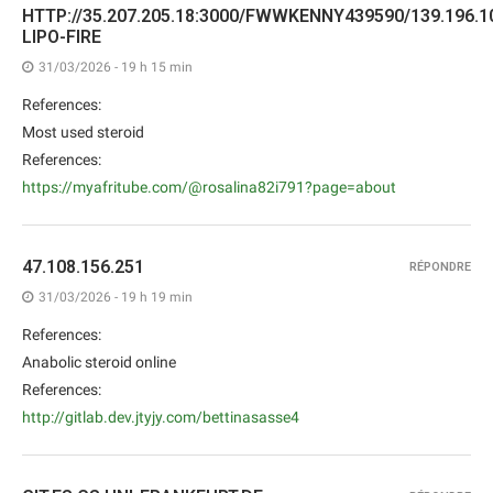
HTTP://35.207.205.18:3000/FWWKENNY439590/139.196.1
LIPO-FIRE
31/03/2026 - 19 h 15 min
References:
Most used steroid
References:
https://myafritube.com/@rosalina82i791?page=about
47.108.156.251
RÉPONDRE
31/03/2026 - 19 h 19 min
References:
Anabolic steroid online
References:
http://gitlab.dev.jtyjy.com/bettinasasse4