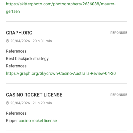
https://skitterphoto.com/photographers/2636088/maurer-
gertsen
GRAPH.ORG
RÉPONDRE
20/04/2026 - 20 h 31 min
References:
Best blackjack strategy
References:
https://graph.org/Skycrown-Casino-Australia-Review-04-20
CASINO ROCKET LICENSE
RÉPONDRE
20/04/2026 - 21 h 29 min
References:
Ripper
casino rocket license