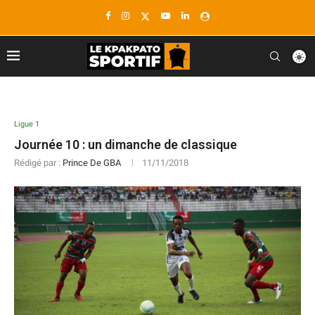
commercialpressuresonland.org
homejamesglobal.com
jurnal kebidanan aceh
pafiboalemokab.org
desasidetapa.id/profil
link alternatif bento4d
gethighered.com
situs togel online
link slot terpercaya
thepubtheatre
slot gacor hari ini
slot gacor hari ini
slot gacor hari ini
slot gacor hari ini
situs slot gacor
loop.scroll.pub
link slot gacor
link slot gacor
sydney night
situs gacor
slot thailand
situs gacor
situs gacor
situs gacor
togel online
togel online
togel online
togel online
prowlpr.com
situs gacor
situs gacor
situs gacor
situs gacor
situs gacor
situs gacor
togel online
situs gacor
situs gacor
slot thailand
slot thailand
bento4d
situs togel
slot gacor
bento4d
bento4d
situs togel
bento4d
bento4d
situs togel
bento4d
slot gacor
situs togel
situs togel
bento4d
link gacor
bento4d
slot gacor
situs togel
situs togel
slot online
link gacor
slot online
situs togel
slot online
slot online
slot online
bento4d
togel resmi
slot online
slot online
slot online
slot online
slot online
link gacor
slot online
slot gacor
slot online
slot online
slot gacor
slot online
slot online
slot online
situs togel
situs togel
slot online
slot gacor
slot online
slot online
slot online
slot gacor
slot online
situs toto
situs toto
situs slot
situs slot
slot resmi
situs slot
toto togel
situs toto
toto togel
situs slot
situs slot
situs toto
toto togel
toto togel
login toto
situs toto
toto togel
situs toto
toto togel
slot resmi
situs toto
toto togel
situs toto
situs toto
situs slot
situs toto
situs toto
slot resmi
situs toto
situs toto
situs toto
situs slot
situs toto
toto togel
situs toto
toto togel
toto togel
toto togel
situs slot
situs toto
situs slot
slot resmi
toto togel
slot resmi
situs slot
toto togel
situs slot
situs slot
situs toto
slot resmi
toto togel
situs slot
toto togel
situs toto
toto togel
situs slot
slot resmi
toto togel
situs toto
situs slot
situs slot
toto slot
toto slot
link slot
toto slot
toto slot
rtp slot live
toto slot
toto slot
toto slot
toto slot
toto slot
toto slot
toto slot
toto slot
toto slot
link slot
toto slot
toto slot
toto slot
toto slot
toto slot
link slot
toto slot
toto slot
toto slot
toto slot
toto slot
toto slot
toto slot
toto slot
toto slot
link slot
link slot
toto slot
link slot
toto slot
toto slot
link slot
link slot
link slot
link slot
toto slot
togel
Ligue 1
Journée 10 : un dimanche de classique
Rédigé par :
Prince De GBA
11/11/2018