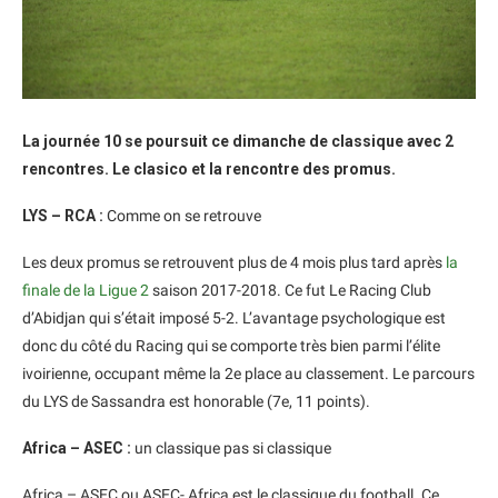
La journée 10 se poursuit ce dimanche de classique avec 2
rencontres. Le clasico et la rencontre des promus.
LYS – RCA :
Comme on se retrouve
Les deux promus se retrouvent plus de 4 mois plus tard après
la
finale de la Ligue 2
saison 2017-2018. Ce fut Le Racing Club
d’Abidjan qui s’était imposé 5-2. L’avantage psychologique est
donc du côté du Racing qui se comporte très bien parmi l’élite
ivoirienne, occupant même la 2e place au classement. Le parcours
du LYS de Sassandra est honorable (7e, 11 points).
Africa – ASEC :
un classique pas si classique
Africa – ASEC ou ASEC- Africa est le classique du football. Ce