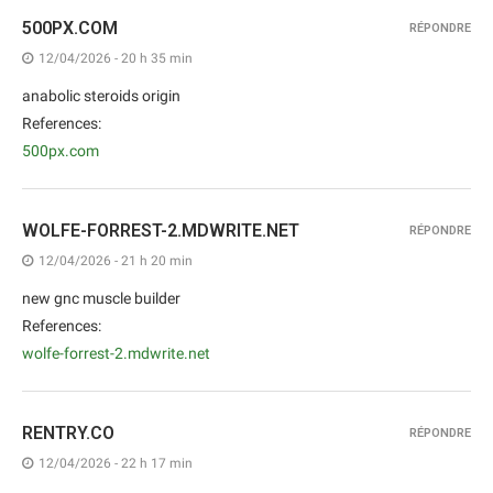
500PX.COM
RÉPONDRE
12/04/2026 - 20 h 35 min
anabolic steroids origin
References:
500px.com
WOLFE-FORREST-2.MDWRITE.NET
RÉPONDRE
12/04/2026 - 21 h 20 min
new gnc muscle builder
References:
wolfe-forrest-2.mdwrite.net
RENTRY.CO
RÉPONDRE
12/04/2026 - 22 h 17 min