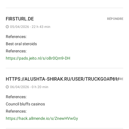
FIRSTURL.DE
RÉPONDRE
05/04/2026 - 22 h 43 min
References:
Best oral steroids
References:
https://pads.jeito.nl/s/oBr0Qm9-DH
HTTPS://ALUSHTA-SHIRAK.RU/USER/TRUCKGOAT61/
RÉPONDRE
06/04/2026 - 0 h 20 min
References:
Council bluffs casinos
References:
https://hack.allmende.io/s/ZnewHVwGy