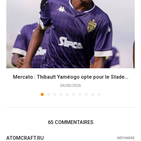
Mercato : Thibault Yaméogo opte pour le Stade...
04/08/2026
65 COMMENTAIRES
ATOMCRAFT.RU
RÉPONDRE