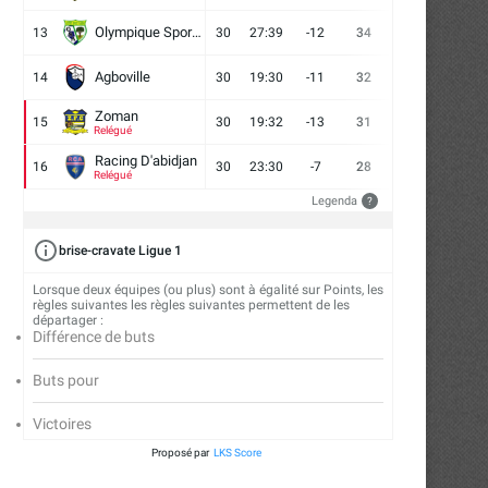
Olympique Sport d'Abobo FC
13
30
27:39
-12
34
9
7
14
Agboville
14
30
19:30
-11
32
7
11
12
Zoman
15
30
19:32
-13
31
7
10
13
Relégué
Racing D'abidjan
16
30
23:30
-7
28
6
10
14
Relégué
Legenda
?
brise-cravate Ligue 1
Lorsque deux équipes (ou plus) sont à égalité sur Points, les
règles suivantes les règles suivantes permettent de les
départager :
Différence de buts
Buts pour
Victoires
Proposé par
LKS Score