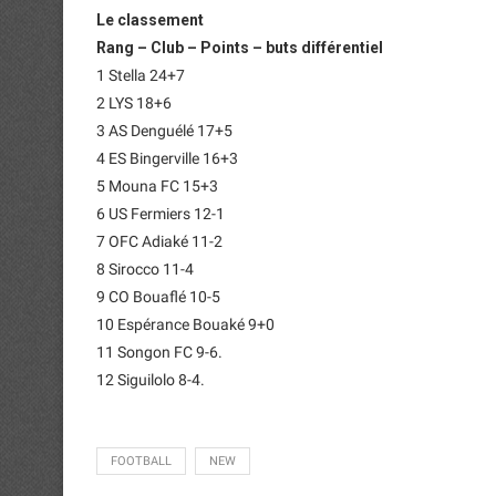
Le classement
Rang – Club – Points – buts différentiel
1 Stella 24+7
2 LYS 18+6
3 AS Denguélé 17+5
4 ES Bingerville 16+3
5 Mouna FC 15+3
6 US Fermiers 12-1
7 OFC Adiaké 11-2
8 Sirocco 11-4
9 CO Bouaflé 10-5
10 Espérance Bouaké 9+0
11 Songon FC 9-6.
12 Siguilolo 8-4.
FOOTBALL
NEW