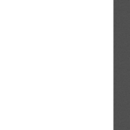
FC OSA : Touré Oumar s’en va !
Ligue 2 : Yamoussoukro F
champion au...
10/06/2026
30/05/2026