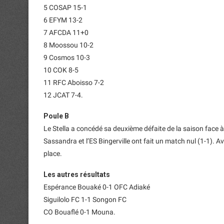
5 COSAP 15-1
6 EFYM 13-2
7 AFCDA 11+0
8 Moossou 10-2
9 Cosmos 10-3
10 COK 8-5
11 RFC Aboisso 7-2
12 JCAT 7-4.
Poule B
Le Stella a concédé sa deuxième défaite de la saison face à
Sassandra et l’ES Bingerville ont fait un match nul (1-1). A
place.
Les autres résultats
Espérance Bouaké 0-1 OFC Adiaké
Siguilolo FC 1-1 Songon FC
CO Bouaflé 0-1 Mouna.