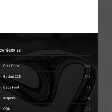
CATÉGORIES
Petit Poto
(44)
Basket 225
(31)
Baby Foot
(1)
Inspirés
(38)
ODK
(1)