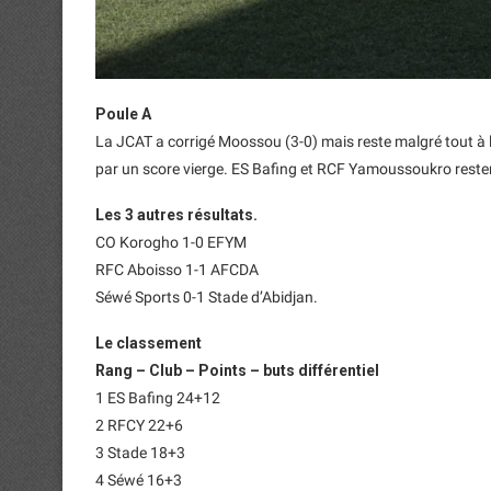
Poule A
La JCAT a corrigé Moossou (3-0) mais reste malgré tout à la
par un score vierge. ES Bafing et RCF Yamoussoukro reste
Les 3 autres résultats.
CO Korogho 1-0 EFYM
RFC Aboisso 1-1 AFCDA
Séwé Sports 0-1 Stade d’Abidjan.
Le classement
Rang – Club – Points – buts différentiel
1 ES Bafing 24+12
2 RFCY 22+6
3 Stade 18+3
4 Séwé 16+3