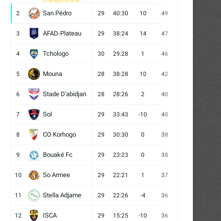
Champions de la
CAF
San Pédro
2
29
40:30
10
49
13
10
6
AFAD-Plateau
3
29
38:24
14
47
13
8
8
Tchologo
4
30
29:28
1
46
12
10
8
Mouna
5
28
38:28
10
42
12
6
10
Stade D'abidjan
6
28
28:26
2
40
11
7
10
Sol
7
29
33:43
-10
40
12
4
13
CO Korhogo
8
29
30:30
0
38
10
8
11
Bouaké Fc
9
29
23:23
0
38
9
11
9
So Armee
10
29
22:21
1
37
9
10
10
Stella Adjame
11
29
22:26
-4
36
9
9
11
ISCA
12
29
15:25
-10
36
10
6
13