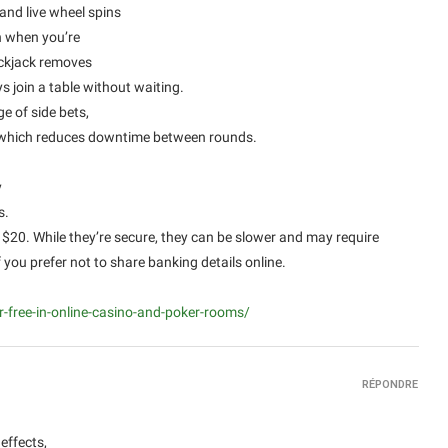
and live wheel spins
an when you’re
lackjack removes
ys join a table without waiting.
e of side bets,
, which reduces downtime between rounds.
y
s.
$20. While they’re secure, they can be slower and may require
 you prefer not to share banking details online.
or-free-in-online-casino-and-poker-rooms/
RÉPONDRE
effects,