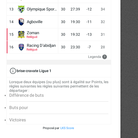
Olympique Sport d'Abobo FC
13
30
27:39
-12
34
9
7
14
Agboville
14
30
19:30
-11
32
7
11
12
Zoman
15
30
19:32
-13
31
7
10
13
Relégué
Racing D'abidjan
16
30
23:30
-7
28
6
10
14
Relégué
Legenda
?
brise-cravate Ligue 1
Lorsque deux équipes (ou plus) sont à égalité sur Points, les
règles suivantes les règles suivantes permettent de les
départager :
Différence de buts
Buts pour
Victoires
FC San Pedro : cap sur la Tunisie...
ASEC Mimosas et la soif 
Proposé par
LKS Score
transmission
24/07/2026