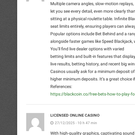
Multiple camera angles, slow-motion replays, 
let you see every detail, even more clearly th
sitting at a physical roulette table. Infinite B
seat limits entirely, ensuring players can alwa
Popular options include Bet Behind and a rang
alongside faster games like Speed Blackjack
You’ll find live dealer options with varied
betting limits and built-in features that displa
live results, betting history, and recent big win
Casinos usually ask for a minimum deposit of 
higher minimum deposits. It’s a great choice if
References:
https://blackcoin.co/free-bets-how-to-play-f
LICENSED ONLINE CASINO
27/12/2025 - 10 h 47 min
With high-quality graphics, captivating sound 