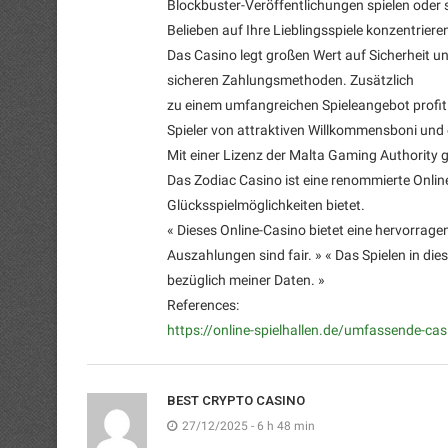
Blockbuster-Veröffentlichungen spielen oder 
Belieben auf Ihre Lieblingsspiele konzentriere
Das Casino legt großen Wert auf Sicherheit 
sicheren Zahlungsmethoden. Zusätzlich
zu einem umfangreichen Spieleangebot profit
Spieler von attraktiven Willkommensboni und 
Mit einer Lizenz der Malta Gaming Authority ge
Das Zodiac Casino ist eine renommierte Online
Glücksspielmöglichkeiten bietet.
« Dieses Online-Casino bietet eine hervorrag
Auszahlungen sind fair. » « Das Spielen in die
bezüglich meiner Daten. »
References:
https://online-spielhallen.de/umfassende-casi
BEST CRYPTO CASINO
27/12/2025 - 6 h 48 min