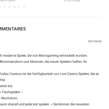
28/07/2026
27/07/2026
MMENTAIRES
RÉPONDRE
uch moderne Spiele, die von Microgaming entwickelt wurden.
illkommensboni und Aktionen, die neuen Spielern helfen, ihr
diac Casinos ist die Verfügbarkeit von Live-Casino-Spielen, die es
chte
maten bis
 Tischspielen –
im Wachstum.
 kann überall und jederzeit spielen. » Sie können die neuesten