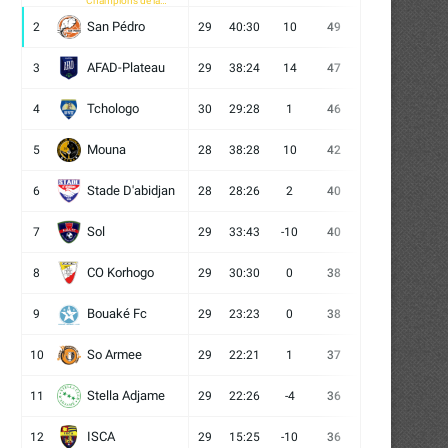
Champions de la
CAF
San Pédro
2
29
40:30
10
49
13
10
6
AFAD-Plateau
3
29
38:24
14
47
13
8
8
Tchologo
4
30
29:28
1
46
12
10
8
Mouna
5
28
38:28
10
42
12
6
10
Stade D'abidjan
6
28
28:26
2
40
11
7
10
Sol
7
29
33:43
-10
40
12
4
13
CO Korhogo
8
29
30:30
0
38
10
8
11
Bouaké Fc
9
29
23:23
0
38
9
11
9
So Armee
10
29
22:21
1
37
9
10
10
Stella Adjame
11
29
22:26
-4
36
9
9
11
ISCA
12
29
15:25
-10
36
10
6
13