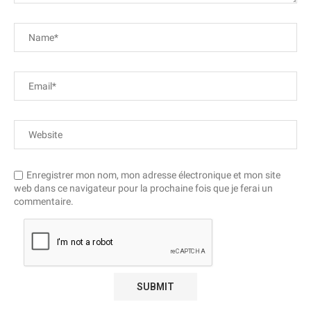
Enregistrer mon nom, mon adresse électronique et mon site
web dans ce navigateur pour la prochaine fois que je ferai un
commentaire.