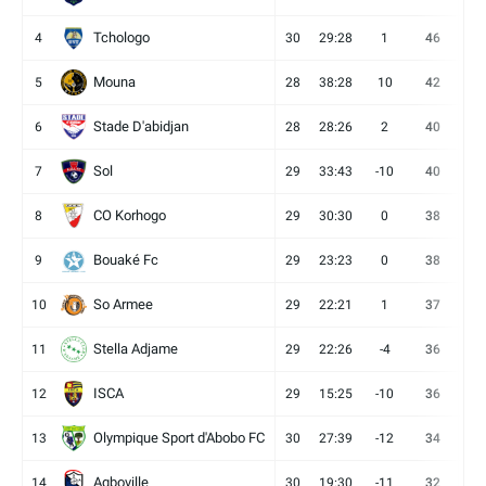
Tchologo
4
30
29:28
1
46
12
Mouna
5
28
38:28
10
42
12
Stade D'abidjan
6
28
28:26
2
40
11
Sol
7
29
33:43
-10
40
12
CO Korhogo
8
29
30:30
0
38
10
Bouaké Fc
9
29
23:23
0
38
9
So Armee
10
29
22:21
1
37
9
Stella Adjame
11
29
22:26
-4
36
9
ISCA
12
29
15:25
-10
36
10
Olympique Sport d'Abobo FC
13
30
27:39
-12
34
9
Agboville
14
30
19:30
-11
32
7