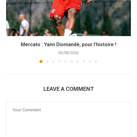
Mercato : Yann Diomandé, pour l’histoire !
06/08/2026
LEAVE A COMMENT