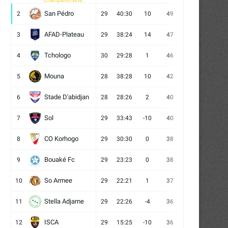
Champions de la
CAF
San Pédro
2
29
40:30
10
49
13
10
6
AFAD-Plateau
3
29
38:24
14
47
13
8
8
Tchologo
4
30
29:28
1
46
12
10
8
Mouna
5
28
38:28
10
42
12
6
10
Stade D'abidjan
6
28
28:26
2
40
11
7
10
Sol
7
29
33:43
-10
40
12
4
13
CO Korhogo
8
29
30:30
0
38
10
8
11
Bouaké Fc
9
29
23:23
0
38
9
11
9
So Armee
10
29
22:21
1
37
9
10
10
Stella Adjame
11
29
22:26
-4
36
9
9
11
ISCA
12
29
15:25
-10
36
10
6
13