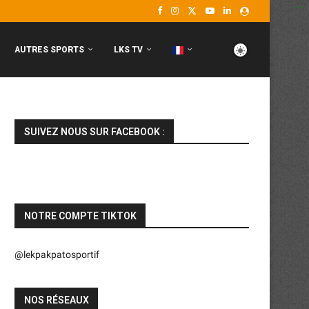
lawrencehealthcenter.com
pafibulelengkab.org
hsddonline.com
thepubtheatre
fet.uet.vnu.edu.vn
slot gacor hari ini
slot gacor hari ini
slot gacor hari ini
slot gacor hari ini
slot gacor hari ini
slot gacor hari ini
situs slot gacor
slot gacor hari ini
situs slot gacor
slot gacor hari ini
slot gacor hari ini
link slot gacor
bandar togel
link slot gacor
bandar togel
bandar togel
link slot online
link slot gacor
bandar togel
bandar togel
bandar togel
bandar togel
bandar togel
bandar togel
bandar togel
bandar togel
bandar togel
bandar togel
bandar togel
bandar togel
link slot gacor
bandar togel
bandar togel
bandar togel
bandar togel
bandar togel
bandar togel
bandar togel
sydney night
togel online
togel online
togel online
togel online
situs gacor
baselyne.io
situs gacor
slot thailand
situs gacor
situs gacor
togel online
situs gacor
situs gacor
slot thailand
situs gacor
togel online
togel online
slot thailand
togel online
situs togel
bento4d
slot gacor
bento4d
situs togel
slot gacor
bento4d
bento4d
link gacor
slot gacor
slot gacor
slot online
situs togel
togel resmi
slot online
slot online
slot online
slot online
slot gacor
slot online
slot gacor
link gacor
situs togel
slot gacor
slot online
slot gacor
slot online
slot online
slot gacor
slot online
link gacor
slot online
situs togel
toto togel
situs slot
toto togel
situs toto
situs slot
toto togel
situs slot
toto togel
situs toto
situs toto
link togel
situs slot
situs slot
situs slot
slot resmi
slot resmi
toto togel
situs slot
toto togel
link togel
toto togel
situs toto
situs slot
slot resmi
toto togel
link togel
toto togel
toto togel
slot777
toto togel
toto togel
toto slot
toto slot
toto slot
toto slot
toto slot
toto slot
link slot
link slot
link slot
toto slot
toto slot
toto slot
link slot
toto slot
link slot
toto slot
link slot
toto slot
link slot
link slot
toto slot
toto slot
link slot
toto slot
toto slot
link slot
link slot
toto slot
toto slot
toto slot
toto slot
rtp slot
rtp slot
rtp slot
rtp slot
slot
toto
toto
AUTRES SPORTS
LKS TV
SUIVEZ NOUS SUR FACEBOOK :
NOTRE COMPTE TIKTOK
@lekpakpatosportif
NOS RÉSEAUX