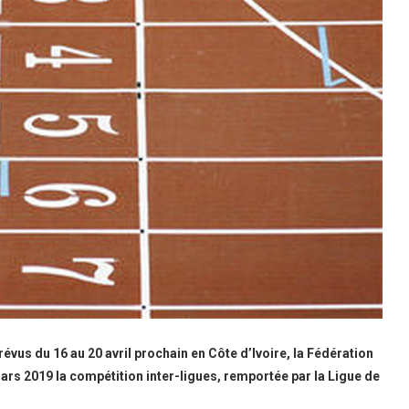
vus du 16 au 20 avril prochain en Côte d’Ivoire, la Fédération
mars 2019 la compétition inter-ligues, remportée par la Ligue de