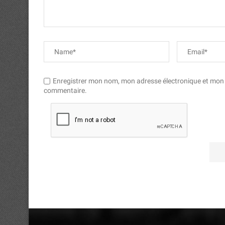
Enregistrer mon nom, mon adresse électronique et mon si
commentaire.