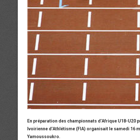
En préparation des championnats d’Afrique U18-U20 pré
Ivoirienne d’Athlétisme (FIA) organisait le samedi 16 
Yamoussoukro.