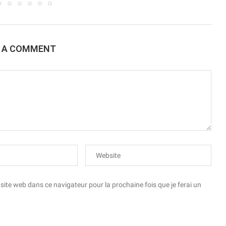
E A COMMENT
te web dans ce navigateur pour la prochaine fois que je ferai un