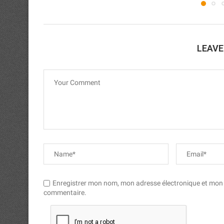
LEAV
Enregistrer mon nom, mon adresse électronique et mon si
commentaire.