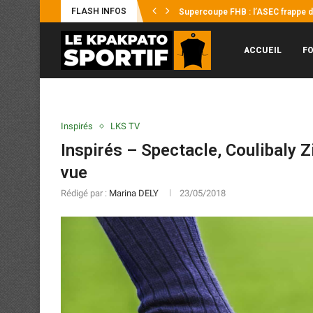
FLASH INFOS
Supercoupe FHB : l’ASEC frappe d’
Coupes Africaines : Les 4 représe
Éléphants / Hervé Renard : « Je n’
Mercato : Yann Diomandé, pour l’hi
Afrobasket U18 2026 : Les Éléphant
UFOA-B : les Éléphanteaux échoue
Supercoupe Félix Houphouët-Boign
Mercato : Ousmane Diakité file en 
ACCUEIL
F
Inspirés
LKS TV
Inspirés – Spectacle, Coulibaly Z
vue
Rédigé par :
Marina DELY
23/05/2018