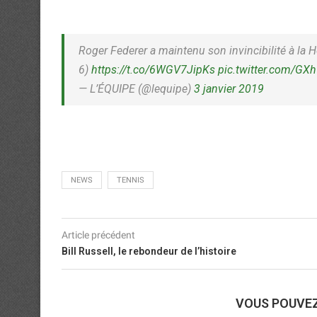
Roger Federer a maintenu son invincibilité à la
6)
https://t.co/6WGV7JipKs
pic.twitter.com/G
— L’ÉQUIPE (@lequipe)
3 janvier 2019
NEWS
TENNIS
Article précédent
Bill Russell, le rebondeur de l’histoire
VOUS POUVE