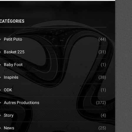
CATÉGORIES
Petit Poto
(44)
Basket 225
(31)
Baby Foot
(1)
Inspirés
(38)
ODK
(1)
Autres Productions
(372)
Story
(4)
News
(25)