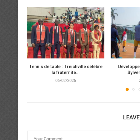
Tennis de table : Treichville célèbre
Développe
la fraternité...
Sylvèr
06/02/2026
LEAV