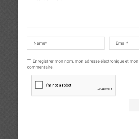
Enregistrer mon nom, mon adresse électronique et mon si
commentaire.