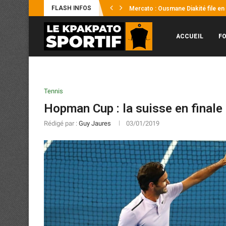
FLASH INFOS
Mercato : Ousmane Diakité file en 
CAN féminine 2026 : des réglages
Sporting Club de Gagnoa : Yaya Kon
UFOA-B U20 2026 : les Éléphanteau
Mercato : Thibault Yaméogo opte p
Éléphants : la FIF officialise le r
L’ONG UNISOCIAL offre une journée
CAN féminine 2026 / Reynald Pedro
ACCUEIL
F
Tennis
Hopman Cup : la suisse en finale
Rédigé par :
Guy Jaures
03/01/2019