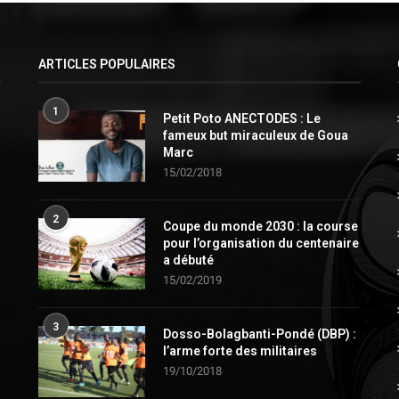
ARTICLES POPULAIRES
1
Petit Poto ANECTODES : Le
fameux but miraculeux de Goua
Marc
15/02/2018
2
Coupe du monde 2030 : la course
pour l’organisation du centenaire
a débuté
15/02/2019
3
Dosso-Bolagbanti-Pondé (DBP) :
l’arme forte des militaires
19/10/2018