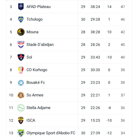
AFAD-Plateau
3
29
38:24
14
47
13
Tchologo
4
30
29:28
1
46
12
Mouna
5
28
38:28
10
42
12
Stade D'abidjan
6
28
28:26
2
40
11
Sol
7
29
33:43
-10
40
12
CO Korhogo
8
29
30:30
0
38
10
Bouaké Fc
9
29
23:23
0
38
9
So Armee
10
29
22:21
1
37
9
Stella Adjame
11
29
22:26
-4
36
9
ISCA
12
29
15:25
-10
36
10
Olympique Sport d'Abobo FC
13
30
27:39
-12
34
9