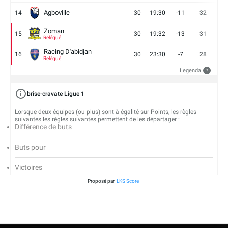
Agboville
14
30
19:30
-11
32
7
Zoman
15
30
19:32
-13
31
7
Relégué
Racing D'abidjan
16
30
23:30
-7
28
6
Relégué
Legenda
?
brise-cravate Ligue 1
Lorsque deux équipes (ou plus) sont à égalité sur Points, les règles
suivantes les règles suivantes permettent de les départager :
Différence de buts
Buts pour
Victoires
Proposé par
LKS Score