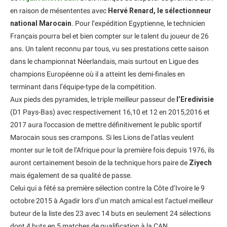
en raison de mésententes avec
Hervé Renard, le sélectionneur
national Marocain
. Pour l’expédition Egyptienne, le technicien
Français pourra bel et bien compter sur le talent du joueur de 26
ans. Un talent reconnu par tous, vu ses prestations cette saison
dans le championnat Néerlandais, mais surtout en Ligue des
champions Européenne où il a atteint les demi-finales en
terminant dans l’équipe-type de la compétition.
Aux pieds des pyramides, le triple meilleur passeur de
l’Eredivisie
(D1 Pays-Bas) avec respectivement 16,10 et 12 en 2015,2016 et
2017 aura l’occasion de mettre définitivement le public sportif
Marocain sous ses crampons. Si les Lions de l’atlas veulent
monter sur le toit de l’Afrique pour la première fois depuis 1976, ils
auront certainement besoin de la technique hors paire de
Ziyech
mais également de sa qualité de passe.
Celui qui a fêté sa première sélection contre la Côte d’Ivoire le 9
octobre 2015 à Agadir lors d’un match amical est l’actuel meilleur
buteur de la liste des 23 avec 14 buts en seulement 24 sélections
dont 4 buts en 5 matches de qualification à la CAN.