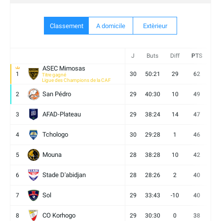
Classement
A domicile
Extèrieur
J
Buts
Diff
PTS
V
ASEC Mimosas
1
30
50:21
29
62
19
Titre gagné
Ligue des Champions de la CAF
San Pédro
2
29
40:30
10
49
13
AFAD-Plateau
3
29
38:24
14
47
13
Tchologo
4
30
29:28
1
46
12
Mouna
5
28
38:28
10
42
12
Stade D'abidjan
6
28
28:26
2
40
11
Sol
7
29
33:43
-10
40
12
CO Korhogo
8
29
30:30
0
38
10