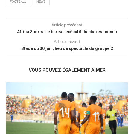
FOOTBALL
NEWS
Article précédent
Africa Sports : le bureau exécutif du club est connu
Article suivant
Stade du 30 juin, lieu de spectacle du groupe C
VOUS POUVEZ ÉGALEMENT AIMER