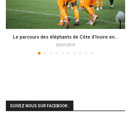
Le parcours des éléphants de Côte d’Ivoire en...
20/07/2019
SUIVEZ NOUS SUR FACEBOOK :