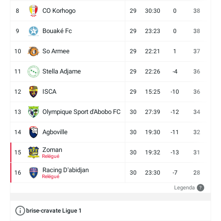
CO Korhogo
8
29
30:30
0
38
10
Bouaké Fc
9
29
23:23
0
38
9
So Armee
10
29
22:21
1
37
9
Stella Adjame
11
29
22:26
-4
36
9
ISCA
12
29
15:25
-10
36
10
Olympique Sport d'Abobo FC
13
30
27:39
-12
34
9
Agboville
14
30
19:30
-11
32
7
Zoman
15
30
19:32
-13
31
7
Relégué
Racing D'abidjan
16
30
23:30
-7
28
6
Relégué
Legenda
?
brise-cravate Ligue 1