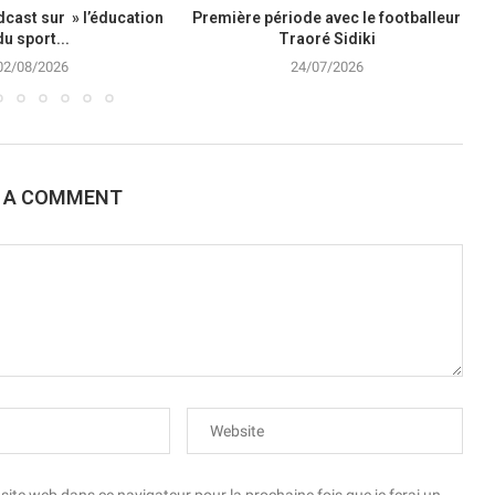
cast sur » l’éducation
Première période avec le footballeur
du sport...
Traoré Sidiki
02/08/2026
24/07/2026
E A COMMENT
te web dans ce navigateur pour la prochaine fois que je ferai un