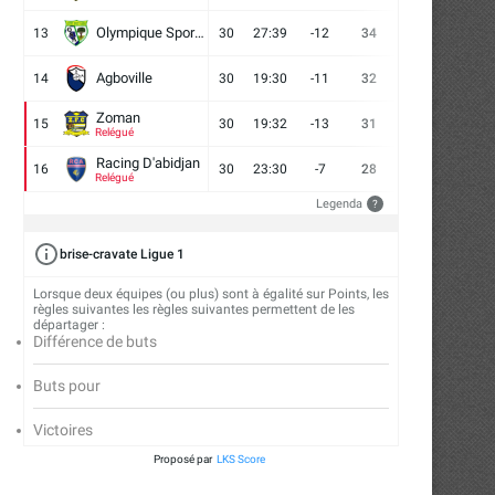
La conférence de lancement de
Autour de l’aire de jeu –
Olympique Sport d'Abobo FC
13
30
27:39
-12
34
9
7
14
Mousso Foot 2026
astuces...
16/07/2026
13/07/2026
Agboville
14
30
19:30
-11
32
7
11
12
Zoman
15
30
19:32
-13
31
7
10
13
Relégué
Racing D'abidjan
16
30
23:30
-7
28
6
10
14
Relégué
Legenda
?
brise-cravate Ligue 1
Lorsque deux équipes (ou plus) sont à égalité sur Points, les
règles suivantes les règles suivantes permettent de les
départager :
Différence de buts
Buts pour
Victoires
Proposé par
LKS Score