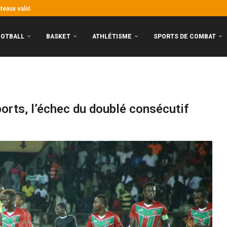
aux valident le billet pour...
entrée !
ntants ivoiriens connaissent le chemin
ai pas beaucoup...
stoire !
eaux garçons frappent fort, les...
nt aux portes de la CAN
y : premier choc de la saison
OOTBALL
BASKET
ATHLÉTISME
SPORTS DE COMBAT
orts, l’échec du doublé consécutif