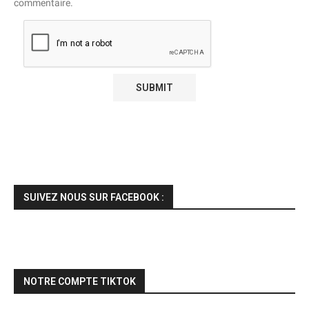
commentaire.
SUIVEZ NOUS SUR FACEBOOK :
NOTRE COMPTE TIKTOK