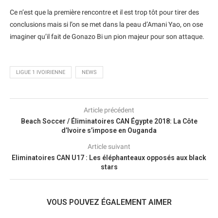
Ce n’est que la première rencontre et il est trop tôt pour tirer des
conclusions mais si l’on se met dans la peau d’Amani Yao, on ose
imaginer qu’il fait de Gonazo Bi un pion majeur pour son attaque.
LIGUE 1 IVOIRIENNE
NEWS
Article précédent
Beach Soccer / Éliminatoires CAN Égypte 2018: La Côte
d’Ivoire s’impose en Ouganda
Article suivant
Eliminatoires CAN U17 : Les éléphanteaux opposés aux black
stars
VOUS POUVEZ ÉGALEMENT AIMER