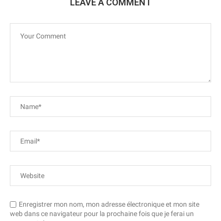
LEAVE A COMMENT
Enregistrer mon nom, mon adresse électronique et mon site
web dans ce navigateur pour la prochaine fois que je ferai un