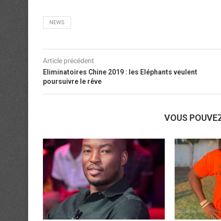
NEWS
Article précédent
Eliminatoires Chine 2019 : les Eléphants veulent
poursuivre le rêve
VOUS POUVE