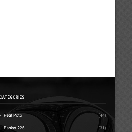
CATÉGORIES
Petit Poto
(44)
Basket 225
(31)