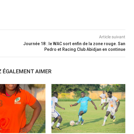
Article suivant
Journée 18 : le WAC sort enfin de la zone rouge. San
Pedro et Racing Club Abidjan en continue
Z ÉGALEMENT AIMER