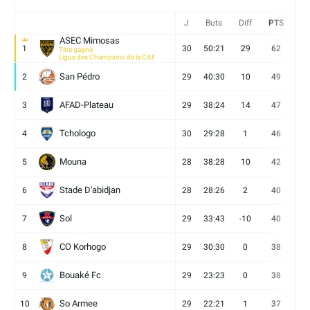
J
Buts
Diff
PTS
V
ASEC Mimosas
1
30
50:21
29
62
19
Titre gagné
Ligue des Champions de la CAF
San Pédro
2
29
40:30
10
49
13
AFAD-Plateau
3
29
38:24
14
47
13
Tchologo
4
30
29:28
1
46
12
Mouna
5
28
38:28
10
42
12
Stade D'abidjan
6
28
28:26
2
40
11
Sol
7
29
33:43
-10
40
12
CO Korhogo
8
29
30:30
0
38
10
Bouaké Fc
9
29
23:23
0
38
9
So Armee
10
29
22:21
1
37
9