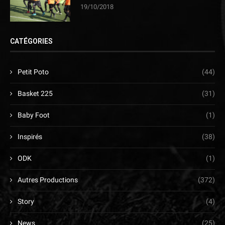
19/10/2018
CATÉGORIES
Petit Poto
(44)
Basket 225
(31)
Baby Foot
(1)
Inspirés
(38)
ODK
(1)
Autres Productions
(372)
Story
(4)
News
(25)