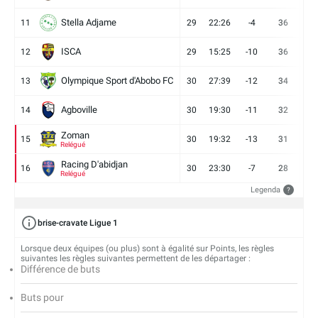
Stella Adjame
11
29
22:26
-4
36
9
ISCA
12
29
15:25
-10
36
10
Olympique Sport d'Abobo FC
13
30
27:39
-12
34
9
Agboville
14
30
19:30
-11
32
7
Zoman
15
30
19:32
-13
31
7
Relégué
Racing D'abidjan
16
30
23:30
-7
28
6
Relégué
Legenda
?
brise-cravate Ligue 1
Lorsque deux équipes (ou plus) sont à égalité sur Points, les règles
suivantes les règles suivantes permettent de les départager :
Différence de buts
Buts pour