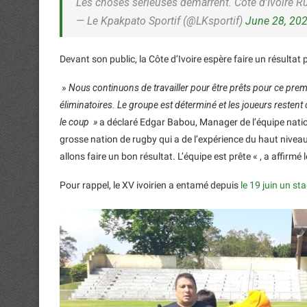
Les choses sérieuses démarrent. Côte d’Ivoire 
— Le Kpakpato Sportif (@LKsportif)
June 28, 20
Devant son public, la Côte d’Ivoire espère faire un résultat
»
Nous continuons de travailler pour être prêts pour ce prem
éliminatoires. Le groupe est déterminé et les joueurs restent c
le coup »
a déclaré Edgar Babou, Manager de l’équipe natio
grosse nation de rugby qui a de l’expérience du haut nivea
allons faire un bon résultat. L’équipe est prête « , a affirmé l
Pour rappel, le XV ivoirien a entamé depuis
le 19 juin un st