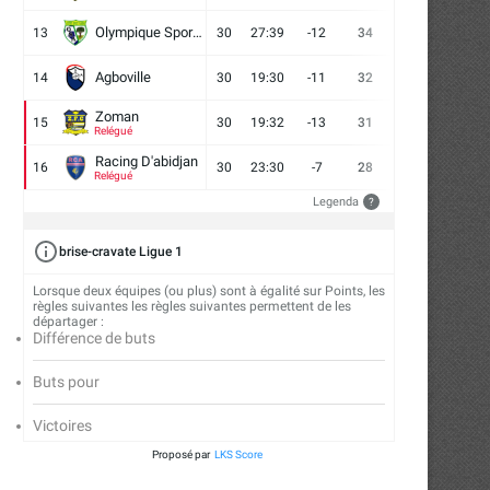
Olympique Sport d'Abobo FC
13
30
27:39
-12
34
9
7
14
Agboville
14
30
19:30
-11
32
7
11
12
Zoman
15
30
19:32
-13
31
7
10
13
Relégué
Racing D'abidjan
16
30
23:30
-7
28
6
10
14
Relégué
Legenda
?
brise-cravate Ligue 1
Lorsque deux équipes (ou plus) sont à égalité sur Points, les
règles suivantes les règles suivantes permettent de les
départager :
Différence de buts
Buts pour
Victoires
Proposé par
LKS Score