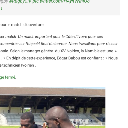
Rugby
#RugbyCIV
pic.twitter.com/HAynVNnlO8
21
 pour le match d’ouverture.
ier match. Un match important pour la Côte d’Ivoire pour ces
oncentrés sur l’objectif final du tournoi. Nous travaillons pour réussir
nale. Selon le manager général du XV ivoirien, la Namibie est une »
u. » En dépit de cette expérience, Edgar Babou est confiant : » Nous
e technicien Ivoirien .
age fermé
.