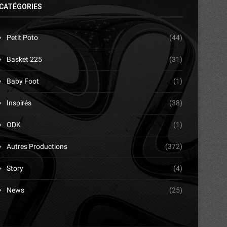
CATÉGORIES
Petit Poto
(44)
Basket 225
(31)
Baby Foot
(1)
Inspirés
(38)
ODK
(1)
Autres Productions
(372)
Story
(4)
News
(25)