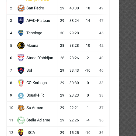
Champions de la
CAF
San Pédro
2
29
40:30
10
49
13
10
6
AFAD-Plateau
3
29
38:24
14
47
13
8
8
Tchologo
4
30
29:28
1
46
12
10
8
Mouna
5
28
38:28
10
42
12
6
10
Stade D'abidjan
6
28
28:26
2
40
11
7
10
Sol
7
29
33:43
-10
40
12
4
13
CO Korhogo
8
29
30:30
0
38
10
8
11
Bouaké Fc
9
29
23:23
0
38
9
11
9
So Armee
10
29
22:21
1
37
9
10
10
Stella Adjame
11
29
22:26
-4
36
9
9
11
ISCA
12
29
15:25
-10
36
10
6
13