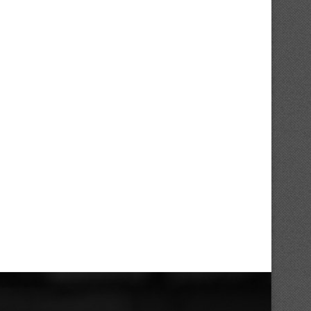
Coupe d’Afrique de Rugby à 7 Dames
Coupe d’Afrique de Rugb
2025...
Féminin :...
13/11/2025
04/11/2025