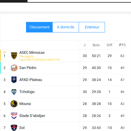
Classement
A domicile
Extèrieur
J
Buts
Diff
PTS
ASEC Mimosas
1
30
50:21
29
62
Titre gagné
Ligue des Champions de la CAF
San Pédro
2
29
40:30
10
49
AFAD-Plateau
3
29
38:24
14
47
Tchologo
4
30
29:28
1
46
Mouna
5
28
38:28
10
42
Stade D'abidjan
6
28
28:26
2
40
Sol
7
29
33:43
-10
40