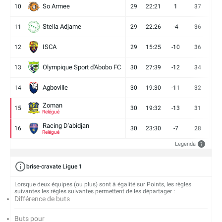
So Armee
10
29
22:21
1
37
9
Stella Adjame
11
29
22:26
-4
36
9
ISCA
12
29
15:25
-10
36
10
Olympique Sport d'Abobo FC
13
30
27:39
-12
34
9
Agboville
14
30
19:30
-11
32
7
Zoman
15
30
19:32
-13
31
7
Relégué
Racing D'abidjan
16
30
23:30
-7
28
6
Relégué
Legenda
?
brise-cravate Ligue 1
Lorsque deux équipes (ou plus) sont à égalité sur Points, les règles
suivantes les règles suivantes permettent de les départager :
Différence de buts
Buts pour