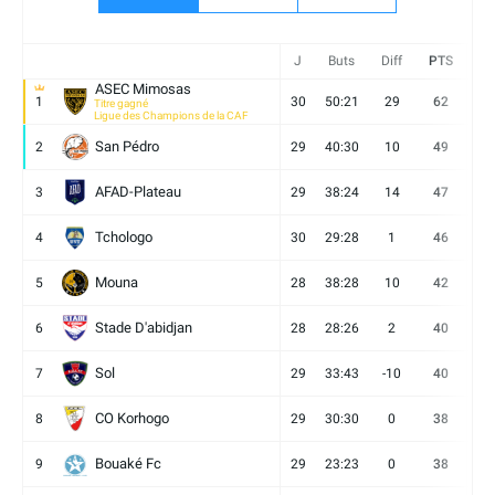
J
Buts
Diff
PTS
V
ASEC Mimosas
1
30
50:21
29
62
19
Titre gagné
Ligue des Champions de la CAF
San Pédro
2
29
40:30
10
49
13
AFAD-Plateau
3
29
38:24
14
47
13
Tchologo
4
30
29:28
1
46
12
Mouna
5
28
38:28
10
42
12
Stade D'abidjan
6
28
28:26
2
40
11
Sol
7
29
33:43
-10
40
12
CO Korhogo
8
29
30:30
0
38
10
Bouaké Fc
9
29
23:23
0
38
9