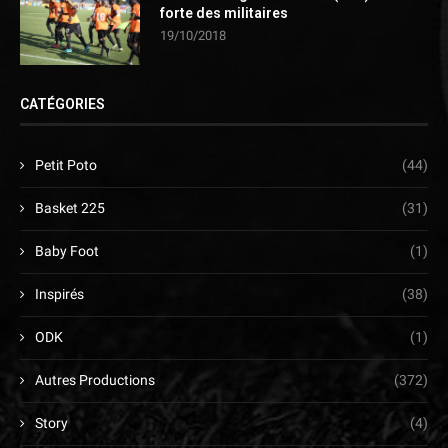
forte des militaires
19/10/2018
CATÉGORIES
Petit Poto
(44)
Basket 225
(31)
Baby Foot
(1)
Inspirés
(38)
ODK
(1)
Autres Productions
(372)
Story
(4)