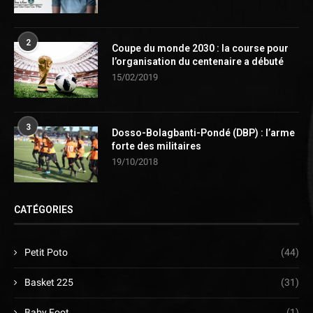
2
Coupe du monde 2030 : la course pour
l’organisation du centenaire a débuté
15/02/2019
3
Dosso-Bolagbanti-Pondé (DBP) : l’arme
forte des militaires
19/10/2018
CATÉGORIES
Petit Poto
(44)
Basket 225
(31)
Baby Foot
(1)