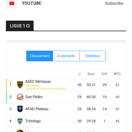
YOUTUBE
Subscribe
LIGUE 1 CI
Classement
A domicile
Extèrieur
J
Buts
Diff
PTS
V
ASEC Mimosas
1
30
50:21
29
62
19
Titre gagné
Ligue des Champions de la CAF
San Pédro
2
29
40:30
10
49
13
AFAD-Plateau
3
29
38:24
14
47
13
Tchologo
4
30
29:28
1
46
12