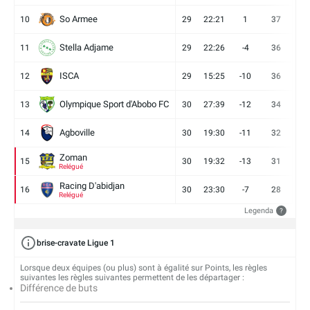
So Armee
10
29
22:21
1
37
9
Stella Adjame
11
29
22:26
-4
36
9
ISCA
12
29
15:25
-10
36
10
Olympique Sport d'Abobo FC
13
30
27:39
-12
34
9
Agboville
14
30
19:30
-11
32
7
Zoman
15
30
19:32
-13
31
7
Relégué
Racing D'abidjan
16
30
23:30
-7
28
6
Relégué
Legenda
?
brise-cravate Ligue 1
Lorsque deux équipes (ou plus) sont à égalité sur Points, les règles
suivantes les règles suivantes permettent de les départager :
Différence de buts