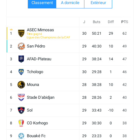
Classement
A domicile
Extèrieur
J
Buts
Diff
PTS
V
ASEC Mimosas
1
30
50:21
29
62
19
Titre gagné
Ligue des Champions de la CAF
San Pédro
2
29
40:30
10
49
13
AFAD-Plateau
3
29
38:24
14
47
13
Tchologo
4
30
29:28
1
46
12
Mouna
5
28
38:28
10
42
12
Stade D'abidjan
6
28
28:26
2
40
11
Sol
7
29
33:43
-10
40
12
CO Korhogo
8
29
30:30
0
38
10
Bouaké Fc
9
29
23:23
0
38
9