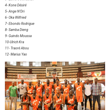
4- Kone Désiré
5- Ange N’Dri
6- Oka Wilfried
7- Ebondo Rodrigue
8- Samba Dieng
9- Guindo Moussa
10-Ulrich Kra
11- Traoré Abou
12- Marius Yao