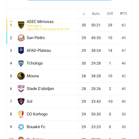
J
Buts
Diff
PTS
V
ASEC Mimosas
1
30
50:21
29
62
19
Titre gagné
Ligue des Champions de la CAF
San Pédro
2
29
40:30
10
49
13
AFAD-Plateau
3
29
38:24
14
47
13
Tchologo
4
30
29:28
1
46
12
Mouna
5
28
38:28
10
42
12
Stade D'abidjan
6
28
28:26
2
40
11
Sol
7
29
33:43
-10
40
12
CO Korhogo
8
29
30:30
0
38
10
Bouaké Fc
9
29
23:23
0
38
9