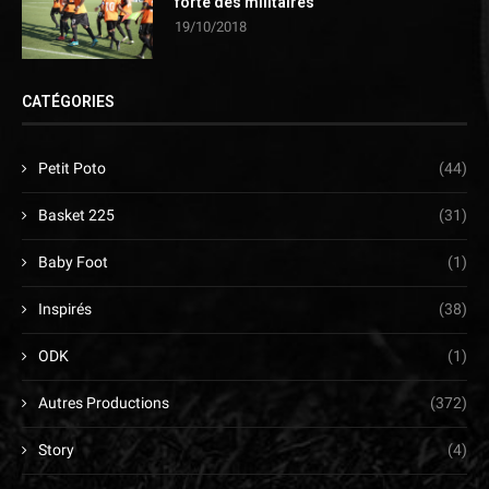
forte des militaires
19/10/2018
CATÉGORIES
Petit Poto
(44)
Basket 225
(31)
Baby Foot
(1)
Inspirés
(38)
ODK
(1)
Autres Productions
(372)
Story
(4)