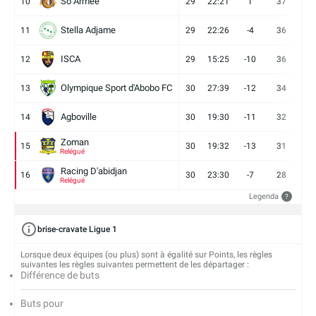
So Armee
10
29
22:21
1
37
9
Stella Adjame
11
29
22:26
-4
36
9
ISCA
12
29
15:25
-10
36
10
Olympique Sport d'Abobo FC
13
30
27:39
-12
34
9
Agboville
14
30
19:30
-11
32
7
Zoman
15
30
19:32
-13
31
7
Relégué
Racing D'abidjan
16
30
23:30
-7
28
6
Relégué
Legenda
?
brise-cravate Ligue 1
Lorsque deux équipes (ou plus) sont à égalité sur Points, les règles
suivantes les règles suivantes permettent de les départager :
Différence de buts
Buts pour