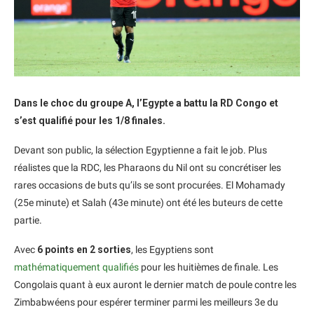
Dans le choc du groupe A, l’Egypte a battu la RD Congo et
s’est qualifié pour les 1/8 finales.
Devant son public, la sélection Egyptienne a fait le job. Plus
réalistes que la RDC, les Pharaons du Nil ont su concrétiser les
rares occasions de buts qu’ils se sont procurées. El Mohamady
(25e minute) et Salah (43e minute) ont été les buteurs de cette
partie.
Avec
6 points en 2 sorties
, les Egyptiens sont
mathématiquement qualifiés
pour les huitièmes de finale. Les
Congolais quant à eux auront le dernier match de poule contre les
Zimbabwéens pour espérer terminer parmi les meilleurs 3e du