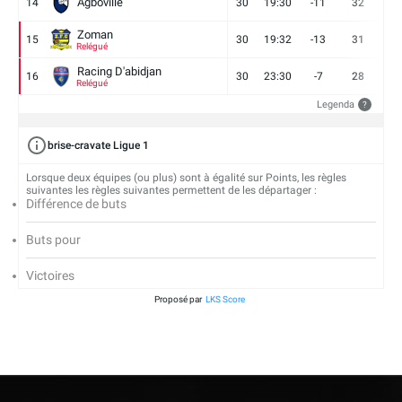
Agboville
14
30
19:30
-11
32
7
Zoman
15
30
19:32
-13
31
7
Relégué
Racing D'abidjan
16
30
23:30
-7
28
6
Relégué
Legenda
?
brise-cravate Ligue 1
Lorsque deux équipes (ou plus) sont à égalité sur Points, les règles
suivantes les règles suivantes permettent de les départager :
Différence de buts
Buts pour
Victoires
Proposé par
LKS Score