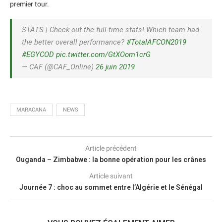
premier tour.
STATS | Check out the full-time stats! Which team had
the better overall performance?
#TotalAFCON2019
#EGYCOD
pic.twitter.com/GtXOom1crG
— CAF (@CAF_Online)
26 juin 2019
MARACANA
NEWS
Article précédent
Ouganda – Zimbabwe : la bonne opération pour les crânes
Article suivant
Journée 7 : choc au sommet entre l’Algérie et le Sénégal