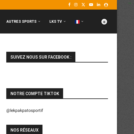
situs toto bento4d
situs slot terpercaya
slot gacor maxwin
slot gacor terbaik
thepubtheatre
situs slot gacor
slot gacor hari ini
toto slot online
toto slot gacor
sydney night
togel online
togel online
togel online
togel online
togel online
togel online
togel online
situs togel
situs togel
bento4d
bento4d
bento4d
bento4d
bento4d
slot gacor
bento4d
situs togel
bento4d
slot online
slot gacor
situs togel
situs togel
slot gacor
situs togel
slot online
bento4d
slot gacor
slot online
slot online
slot gacor
situs togel
slot gacor
togel resmi
bento4d
slot online
situs togel
slot online
togel resmi
slot online
slot online
slot gacor
slot gacor
situs togel
togel resmi
slot online
slot gacor
toto togel
situs toto
situs toto
situs slot
situs slot
slot resmi
situs toto
slot resmi
situs toto
toto togel
toto togel
situs slot
situs toto
slot resmi
slot resmi
situs toto
rtp gacor
slot resmi
toto togel
toto togel
toto togel
situs toto
toto resmi
slot resmi
toto togel
toto togel
situs slot
link togel
toto togel
toto togel
slot resmi
situs hk
toto togel
toto togel
situs slot
toto togel
situs toto
toto togel
slot resmi
slot resmi
toto togel
toto togel
toto togel
slot resmi
toto slot
toto slot
toto slot
link slot
link slot
slot 4d
toto slot
link slot
slot 4d
link slot
link slot
slot 4d
toto slot
toto slot
toto slot
link slot
toto slot
link slot
rtp slot
rtp slot
rtp slot
toto
toto
rtp live
toto
AUTRES SPORTS
LKS TV
SUIVEZ NOUS SUR FACEBOOK :
NOTRE COMPTE TIKTOK
@lekpakpatosportif
NOS RÉSEAUX