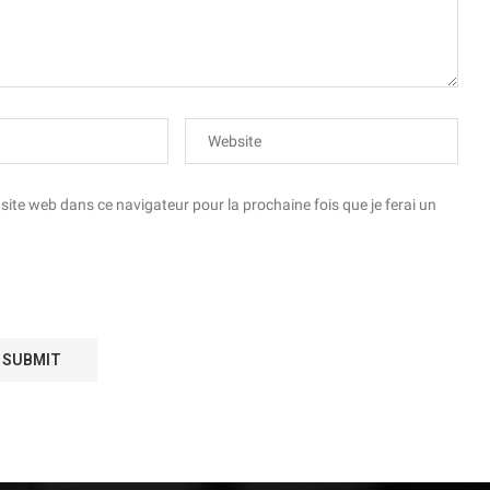
te web dans ce navigateur pour la prochaine fois que je ferai un