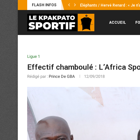
FLASH INFOS
Éléphants / Hervé Renard : « Je n’
Mercato : Yann Diomandé, pour l’hi
Afrobasket U18 2026 : Les Éléphant
UFOA-B : les Éléphanteaux échoue
Supercoupe Félix Houphouët-Boign
Mercato : Ousmane Diakité file en 
CAN féminine 2026 : des réglages
Sporting Club de Gagnoa : Yaya Kon
ACCUEIL
F
Ligue 1
Effectif chamboulé : L’Africa Spo
Rédigé par :
Prince De GBA
12/09/2018