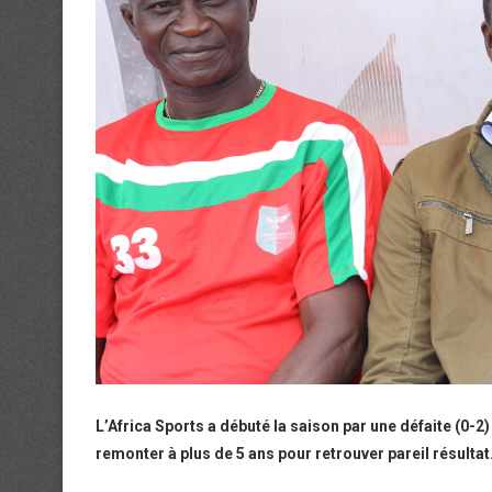
L’Africa Sports a débuté la saison par une défaite (0-2
remonter à plus de 5 ans pour retrouver pareil résultat