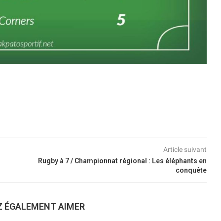
Article suivant
Rugby à 7 / Championnat régional : Les éléphants en
conquête
Z ÉGALEMENT AIMER