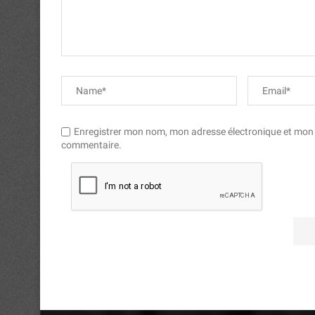
Enregistrer mon nom, mon adresse électronique et mon si
commentaire.