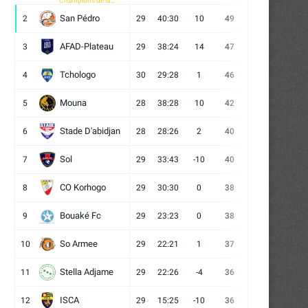
Champions de la
CAF
San Pédro
2
29
40:30
10
49
13
10
6
AFAD-Plateau
3
29
38:24
14
47
13
8
8
Tchologo
4
30
29:28
1
46
12
10
8
Mouna
5
28
38:28
10
42
12
6
10
Stade D'abidjan
6
28
28:26
2
40
11
7
10
Sol
7
29
33:43
-10
40
12
4
13
CO Korhogo
8
29
30:30
0
38
10
8
11
Bouaké Fc
9
29
23:23
0
38
9
11
9
So Armee
10
29
22:21
1
37
9
10
10
Stella Adjame
11
29
22:26
-4
36
9
9
11
ISCA
12
29
15:25
-10
36
10
6
13