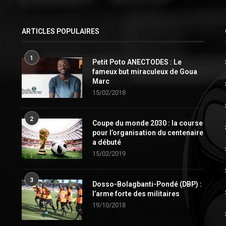
ARTICLES POPULAIRES
1
Petit Poto ANECTODES : Le
fameux but miraculeux de Goua
Marc
15/02/2018
2
Coupe du monde 2030 : la course
pour l’organisation du centenaire
a débuté
15/02/2019
3
Dosso-Bolagbanti-Pondé (DBP) :
l’arme forte des militaires
19/10/2018