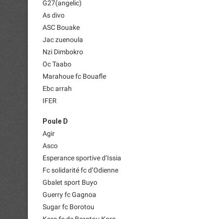
G27(angelic)
As divo
ASC Bouake
Jac zuenoula
Nzi Dimbokro
Oc Taabo
Marahoue fc Bouafle
Ebc arrah
IFER
Poule D
Agir
Asco
Esperance sportive d’Issia
Fc solidarité fc d’Odienne
Gbalet sport Buyo
Guerry fc Gagnoa
Sugar fc Borotou