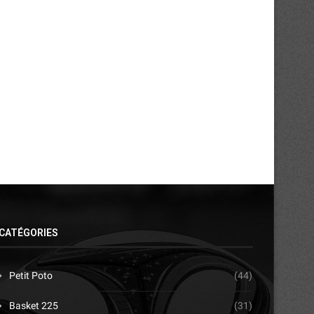
CO Korhogo : la Coupe nationale
Coupe nationale 2026 : la SOA
présentée au...
28/05/2026
02/06/2026
CATÉGORIES
Petit Poto
(44)
Basket 225
(31)