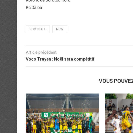
Koro fc de Borotou Koro
Rc Daloa
FOOTBALL
NEW
Article précédent
Voco Truyen : Noël sera compétitif
VOUS POUVE