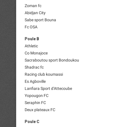
Zoman fc
Abidjan City
Sabe sport Bouna
Fc OSA
Poule B
Athletic
Co Monajoce
Sacraboutou sport Bondoukou
Shadrac fc
Racing club koumassi
Es Agboville
Lanfiara Sport d’Attecoube
Yopougon FC
Seraphin FC
Deux plateaux FC
Poule C