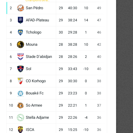
Champions de la
CAF
San Pédro
2
29
40:30
10
49
13
10
6
AFAD-Plateau
3
29
38:24
14
47
13
8
8
Tchologo
4
30
29:28
1
46
12
10
8
Mouna
5
28
38:28
10
42
12
6
10
Stade D'abidjan
6
28
28:26
2
40
11
7
10
Sol
7
29
33:43
-10
40
12
4
13
CO Korhogo
8
29
30:30
0
38
10
8
11
Bouaké Fc
9
29
23:23
0
38
9
11
9
So Armee
10
29
22:21
1
37
9
10
10
Stella Adjame
11
29
22:26
-4
36
9
9
11
ISCA
12
29
15:25
-10
36
10
6
13