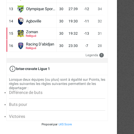
Olympique Sport d'Abobo FC
13
30
27:39
-12
34
9
7
14
Agboville
14
30
19:30
-11
32
7
11
12
Zoman
15
30
19:32
-13
31
7
10
13
Relégué
Racing D'abidjan
16
30
23:30
-7
28
6
10
14
Relégué
Legenda
?
brise-cravate Ligue 1
Lorsque deux équipes (ou plus) sont à égalité sur Points, les
règles suivantes les règles suivantes permettent de les
départager :
Différence de buts
Buts pour
Victoires
Proposé par
LKS Score