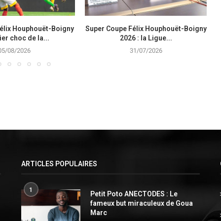
élix Houphouët-Boigny
Super Coupe Félix Houphouët-Boigny
ier choc de la...
2026 : la Ligue...
05/08/2026
31/07/2026
ARTICLES POPULAIRES
1
Petit Poto ANECTODES : Le
fameux but miraculeux de Goua
Marc