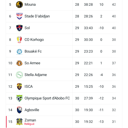
Mouna
5
28
38:28
10
42
12
Stade D'abidjan
6
28
28:26
2
40
11
Sol
7
29
33:43
-10
40
12
CO Korhogo
8
29
30:30
0
38
10
Bouaké Fc
9
29
23:23
0
38
9
So Armee
10
29
22:21
1
37
9
Stella Adjame
11
29
22:26
-4
36
9
ISCA
12
29
15:25
-10
36
10
Olympique Sport d'Abobo FC
13
30
27:39
-12
34
9
Agboville
14
30
19:30
-11
32
7
Zoman
15
30
19:32
-13
31
7
Relégué