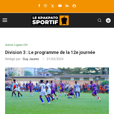
Autres Ligues CIV
Division 3 : Le programme de la 12e journée
Rédigé par :
Guy Jaures
21/03/2024