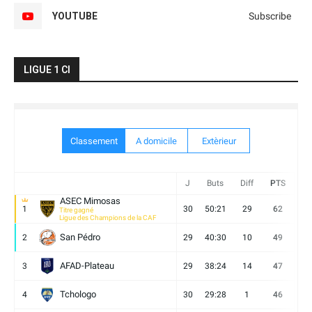
YOUTUBE
Subscribe
LIGUE 1 CI
Classement
A domicile
Extèrieur
J
Buts
Diff
PTS
V
ASEC Mimosas
1
30
50:21
29
62
19
Titre gagné
Ligue des Champions de la CAF
San Pédro
2
29
40:30
10
49
13
AFAD-Plateau
3
29
38:24
14
47
13
Tchologo
4
30
29:28
1
46
12