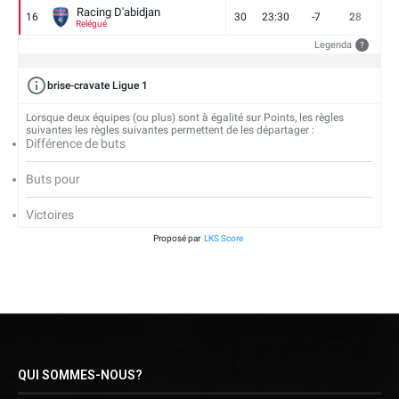
Racing D'abidjan
16
30
23:30
-7
28
6
Relégué
Legenda
?
brise-cravate Ligue 1
Lorsque deux équipes (ou plus) sont à égalité sur Points, les règles
suivantes les règles suivantes permettent de les départager :
Différence de buts
Buts pour
Victoires
Proposé par
LKS Score
QUI SOMMES-NOUS?