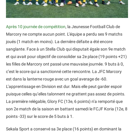
Après 10 journée de compétition
, la Jeunesse Football Club de
Marcory ne compte aucun point. L’équipe a perdu ses 9 matchs
joués (1 match en moins). La dernière défaite a été encore
sanglante. Face à un Stella Club qui disputait égale son 9e match
et qui avait pour objectif de consolider sa 2e place (19 points +21)
les filles de Marcory ont passé une mauvaise journée. 9 buts à 0,
c’est le score qui a sanctionné cette rencontre. La JFC Marcory
est dans la lanterne rouge avec un goal average de -60.
L’apprentissage en Division est dur. Mais elle peut garder espoir
puisque celles qu’elles talonnent ne grattent pas assez de points.
La première relégable, Glory FC (13e, 6 points) n’a remporté que
son 2e match de la saison en battant samedi le FCJF Koria (12e, 8
points -33) sur le score de 5 buts à 1.
Sekala Sport a conservé sa 3e place (16 points) en dominant la