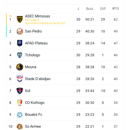
J
Buts
Diff
PTS
V
ASEC Mimosas
1
30
50:21
29
62
19
Titre gagné
Ligue des Champions de la CAF
San Pédro
2
29
40:30
10
49
13
AFAD-Plateau
3
29
38:24
14
47
13
Tchologo
4
30
29:28
1
46
12
Mouna
5
28
38:28
10
42
12
Stade D'abidjan
6
28
28:26
2
40
11
Sol
7
29
33:43
-10
40
12
CO Korhogo
8
29
30:30
0
38
10
Bouaké Fc
9
29
23:23
0
38
9
So Armee
10
29
22:21
1
37
9