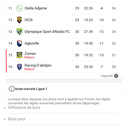
Stella Adjame
11
29
22:26
-4
36
9
ISCA
12
29
15:25
-10
36
10
Olympique Sport d'Abobo FC
13
30
27:39
-12
34
9
Agboville
14
30
19:30
-11
32
7
Zoman
15
30
19:32
-13
31
7
Relégué
Racing D'abidjan
16
30
23:30
-7
28
6
Relégué
Legenda
?
brise-cravate Ligue 1
Lorsque deux équipes (ou plus) sont à égalité sur Points, les règles
suivantes les règles suivantes permettent de les départager :
Différence de buts
Buts pour