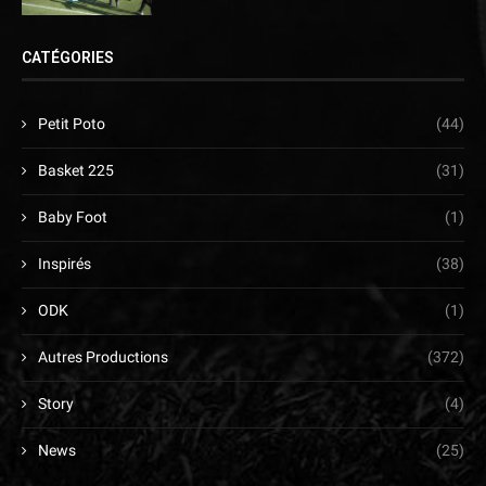
CATÉGORIES
Petit Poto
(44)
Basket 225
(31)
Baby Foot
(1)
Inspirés
(38)
ODK
(1)
Autres Productions
(372)
Story
(4)
News
(25)