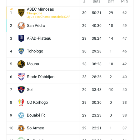
J
Buts
Diff
PTS
V
ASEC Mimosas
1
30
50:21
29
62
19
Titre gagné
Ligue des Champions de la CAF
San Pédro
2
29
40:30
10
49
13
AFAD-Plateau
3
29
38:24
14
47
13
Tchologo
4
30
29:28
1
46
12
Mouna
5
28
38:28
10
42
12
Stade D'abidjan
6
28
28:26
2
40
11
Sol
7
29
33:43
-10
40
12
CO Korhogo
8
29
30:30
0
38
10
Bouaké Fc
9
29
23:23
0
38
9
So Armee
10
29
22:21
1
37
9