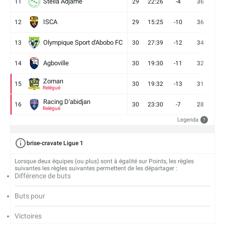
Stella Adjame
11
29
22:26
-4
36
9
ISCA
12
29
15:25
-10
36
10
Olympique Sport d'Abobo FC
13
30
27:39
-12
34
9
Agboville
14
30
19:30
-11
32
7
Zoman
15
30
19:32
-13
31
7
Relégué
Racing D'abidjan
16
30
23:30
-7
28
6
Relégué
Legenda
?
brise-cravate Ligue 1
Lorsque deux équipes (ou plus) sont à égalité sur Points, les règles
suivantes les règles suivantes permettent de les départager :
Différence de buts
Buts pour
Victoires