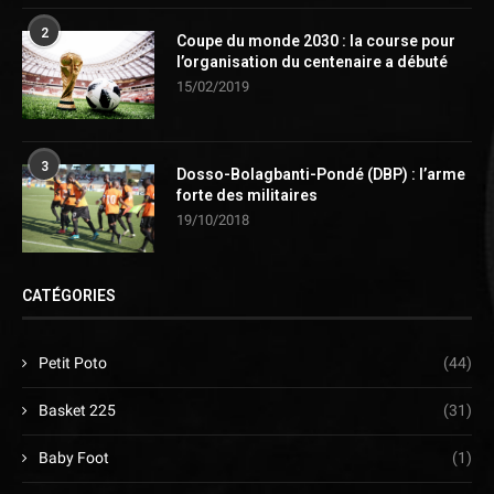
2
Coupe du monde 2030 : la course pour
l’organisation du centenaire a débuté
15/02/2019
3
Dosso-Bolagbanti-Pondé (DBP) : l’arme
forte des militaires
19/10/2018
CATÉGORIES
Petit Poto
(44)
Basket 225
(31)
Baby Foot
(1)