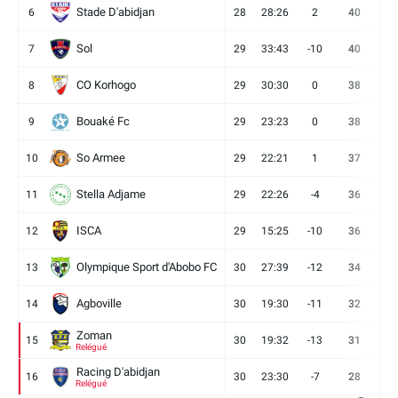
Stade D'abidjan
6
28
28:26
2
40
11
Sol
7
29
33:43
-10
40
12
CO Korhogo
8
29
30:30
0
38
10
Bouaké Fc
9
29
23:23
0
38
9
So Armee
10
29
22:21
1
37
9
Stella Adjame
11
29
22:26
-4
36
9
ISCA
12
29
15:25
-10
36
10
Olympique Sport d'Abobo FC
13
30
27:39
-12
34
9
Agboville
14
30
19:30
-11
32
7
Zoman
15
30
19:32
-13
31
7
Relégué
Racing D'abidjan
16
30
23:30
-7
28
6
Relégué