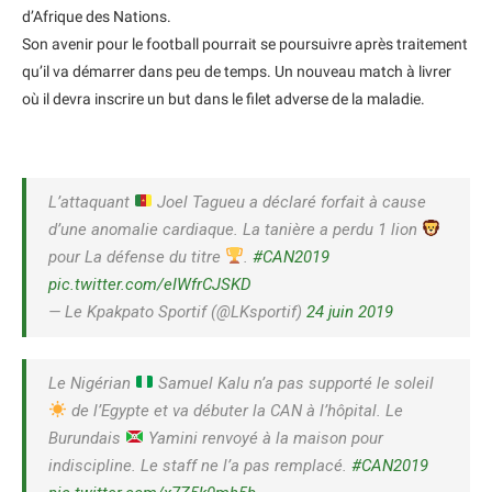
d’Afrique des Nations.
Son avenir pour le football pourrait se poursuivre après traitement
qu’il va démarrer dans peu de temps. Un nouveau match à livrer
où il devra inscrire un but dans le filet adverse de la maladie.
L’attaquant
Joel Tagueu a déclaré forfait à cause
d’une anomalie cardiaque. La tanière a perdu 1 lion
pour La défense du titre
.
#CAN2019
pic.twitter.com/eIWfrCJSKD
— Le Kpakpato Sportif (@LKsportif)
24 juin 2019
Le Nigérian
Samuel Kalu n’a pas supporté le soleil
de l’Egypte et va débuter la CAN à l’hôpital. Le
Burundais
Yamini renvoyé à la maison pour
indiscipline. Le staff ne l’a pas remplacé.
#CAN2019