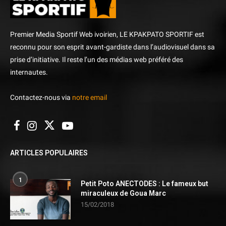
Premier Media Sportif Web ivoirien, LE KPAKPATO SPORTIF est
reconnu pour son esprit avant-gardiste dans l’audiovisuel dans sa
prise d’initiative. Il reste l’un des médias web préféré des
internautes.
Contactez-nous via
notre email
ARTICLES POPULAIRES
1
Petit Poto ANECTODES : Le fameux but
miraculeux de Goua Marc
15/02/2018