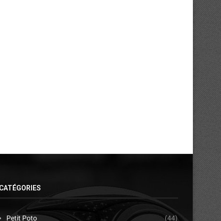
asket 3×3 / Agora Champions Quest
Ligue d’Argent N2 : les fin
2026 :...
week-end
13/07/2026
11/06/2026
CATÉGORIES
Petit Poto
(44)