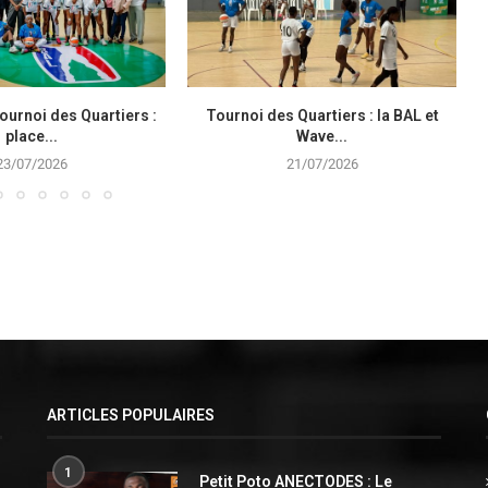
ournoi des Quartiers :
Tournoi des Quartiers : la BAL et
B
place...
Wave...
23/07/2026
21/07/2026
ARTICLES POPULAIRES
1
Petit Poto ANECTODES : Le