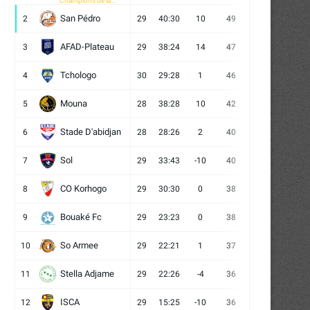
Champions de la
CAF
San Pédro
2
29
40:30
10
49
13
10
6
AFAD-Plateau
3
29
38:24
14
47
13
8
8
Tchologo
4
30
29:28
1
46
12
10
8
Mouna
5
28
38:28
10
42
12
6
10
Stade D'abidjan
6
28
28:26
2
40
11
7
10
Sol
7
29
33:43
-10
40
12
4
13
CO Korhogo
8
29
30:30
0
38
10
8
11
Bouaké Fc
9
29
23:23
0
38
9
11
9
So Armee
10
29
22:21
1
37
9
10
10
Stella Adjame
11
29
22:26
-4
36
9
9
11
ISCA
12
29
15:25
-10
36
10
6
13