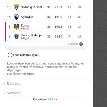
Olympique Sport d'Abobo FC
13
30
27:39
-12
34
9
7
14
Agboville
14
30
19:30
-11
32
7
11
12
Zoman
15
30
19:32
-13
31
7
10
13
Relégué
Racing D'abidjan
16
30
23:30
-7
28
6
10
14
Relégué
Legenda
?
brise-cravate Ligue 1
Lorsque deux équipes (ou plus) sont à égalité sur Points, les
règles suivantes les règles suivantes permettent de les
départager :
Différence de buts
Buts pour
Victoires
Proposé par
LKS Score