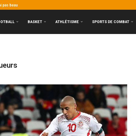
ai pas beaucoup...
stoire !
eaux garçons frappent fort, les...
nt aux portes de la CAN
y : premier choc de la saison
Algérie !
 encore nécessaires pour rêver...
é et Kader Keita...
OOTBALL
BASKET
ATHLÉTISME
SPORTS DE COMBAT
oueurs