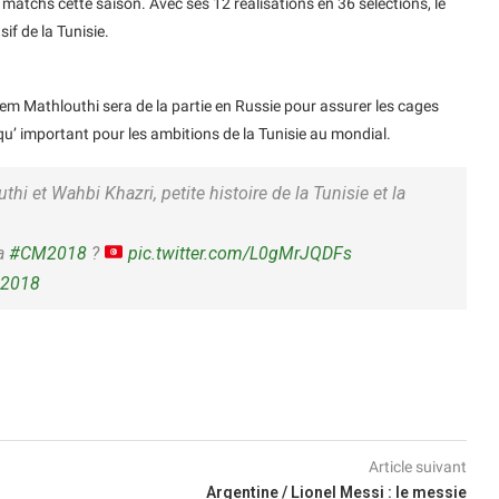
9 matchs cette saison. Avec ses 12 réalisations en 36 sélections, le
if de la Tunisie.
yem Mathlouthi sera de la partie en Russie pour assurer les cages
 qu’ important pour les ambitions de la Tunisie au mondial.
 et Wahbi Khazri, petite histoire de la Tunisie et la
la
#CM2018
?
pic.twitter.com/L0gMrJQDFs
n 2018
Article suivant
r
Argentine / Lionel Messi : le messie