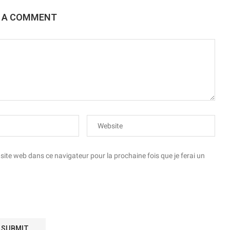
E A COMMENT
te web dans ce navigateur pour la prochaine fois que je ferai un