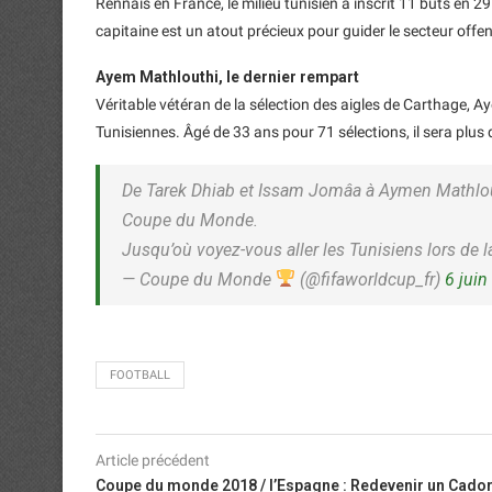
Rennais en France, le milieu tunisien a inscrit 11 buts en 2
capitaine est un atout précieux pour guider le secteur offens
Ayem Mathlouthi, le dernier rempart
Véritable vétéran de la sélection des aigles de Carthage, A
Tunisiennes. Âgé de 33 ans pour 71 sélections, il sera plus
De Tarek Dhiab et Issam Jomâa à Aymen Mathlouthi
Coupe du Monde.
Jusqu’où voyez-vous aller les Tunisiens lors de 
— Coupe du Monde
(@fifaworldcup_fr)
6 jui
FOOTBALL
Article précédent
Coupe du monde 2018 / l’Espagne : Redevenir un Cado