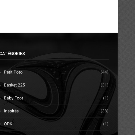
CATÉGORIES
Petit Poto
(44)
Basket 225
(31)
Baby Foot
(1)
Inspirés
(38)
ODK
(1)