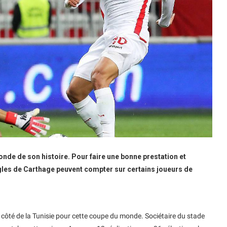
onde de son histoire. Pour faire une bonne prestation et
Aigles de Carthage peuvent compter sur certains joueurs de
côté de la Tunisie pour cette coupe du monde. Sociétaire du stade