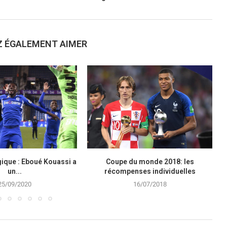
Z ÉGALEMENT AIMER
gique : Eboué Kouassi a
Coupe du monde 2018: les
un...
récompenses individuelles
25/09/2020
16/07/2018