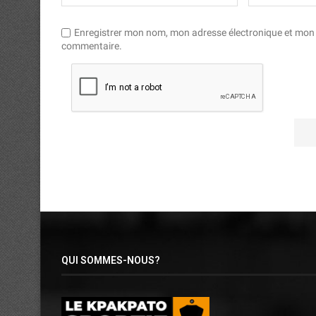
Enregistrer mon nom, mon adresse électronique et mon si
commentaire.
QUI SOMMES-NOUS?