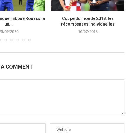
gique : Eboué Kouassi a
Coupe du monde 2018: les
un...
récompenses individuelles
25/09/2020
16/07/2018
E A COMMENT