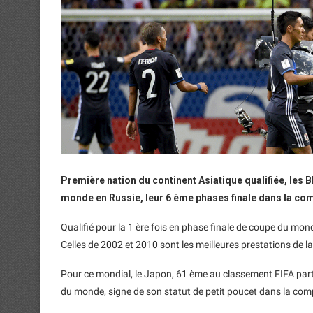
Première nation du continent Asiatique qualifiée, les
monde en Russie, leur 6 ème phases finale dans la com
Qualifié pour la 1 ère fois en phase finale de coupe du mo
Celles de 2002 et 2010 sont les meilleures prestations de l
Pour ce mondial, le Japon, 61 ème au classement FIFA par
du monde, signe de son statut de petit poucet dans la comp