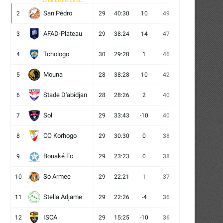
Champions de la
CAF
San Pédro
2
29
40:30
10
49
13
10
6
AFAD-Plateau
3
29
38:24
14
47
13
8
8
Tchologo
4
30
29:28
1
46
12
10
8
Mouna
5
28
38:28
10
42
12
6
10
Stade D'abidjan
6
28
28:26
2
40
11
7
10
Sol
7
29
33:43
-10
40
12
4
13
CO Korhogo
8
29
30:30
0
38
10
8
11
Bouaké Fc
9
29
23:23
0
38
9
11
9
So Armee
10
29
22:21
1
37
9
10
10
Stella Adjame
11
29
22:26
-4
36
9
9
11
ISCA
12
29
15:25
-10
36
10
6
13