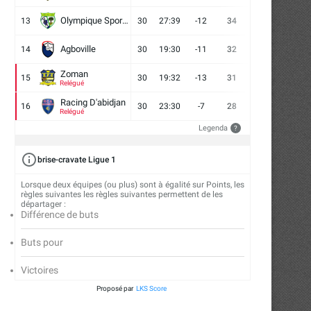
Olympique Sport d'Abobo FC
13
30
27:39
-12
34
9
7
14
Coupe du monde 2018 / Finale :
La joie de la communauté f
Agboville
14
30
19:30
-11
32
7
11
12
France...
en images
Zoman
16/07/2018
15/07/2018
15
30
19:32
-13
31
7
10
13
Relégué
Racing D'abidjan
16
30
23:30
-7
28
6
10
14
Relégué
Legenda
?
brise-cravate Ligue 1
Lorsque deux équipes (ou plus) sont à égalité sur Points, les
règles suivantes les règles suivantes permettent de les
départager :
Différence de buts
Buts pour
Victoires
Proposé par
LKS Score