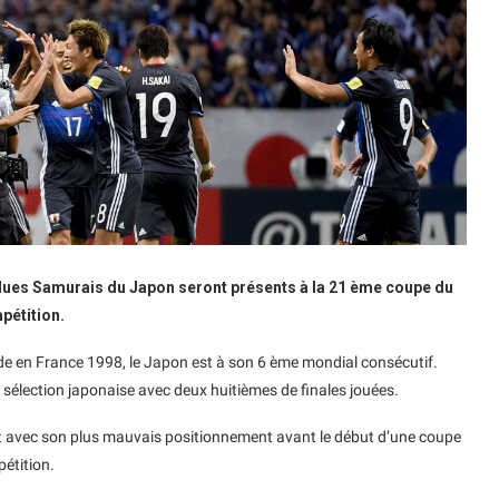
 Blues Samurais du Japon seront présents à la 21 ème coupe du
pétition.
nde en France 1998, le Japon est à son 6 ème mondial consécutif.
a sélection japonaise avec deux huitièmes de finales jouées.
t avec son plus mauvais positionnement avant le début d’une coupe
étition.