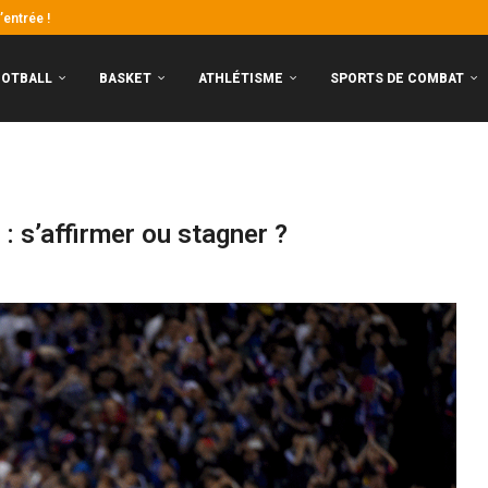
entrée !
ntants ivoiriens connaissent le chemin
ai pas beaucoup...
stoire !
eaux garçons frappent fort, les...
nt aux portes de la CAN
y : premier choc de la saison
Algérie !
OOTBALL
BASKET
ATHLÉTISME
SPORTS DE COMBAT
 s’affirmer ou stagner ?