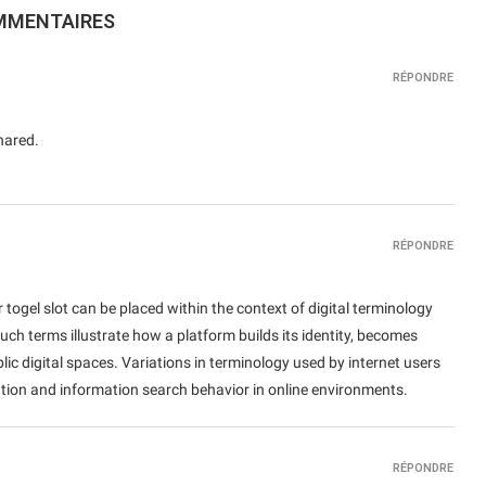
MMENTAIRES
RÉPONDRE
hared.
RÉPONDRE
togel slot can be placed within the context of digital terminology
uch terms illustrate how a platform builds its identity, becomes
lic digital spaces. Variations in terminology used by internet users
ution and information search behavior in online environments.
RÉPONDRE