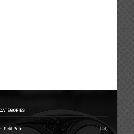
CATÉGORIES
Petit Poto
(44)