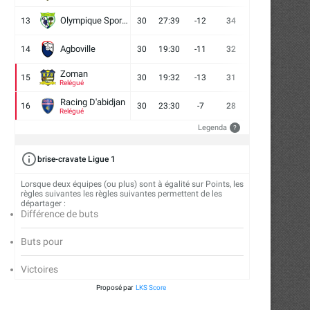
Olympique Sport d'Abobo FC
13
30
27:39
-12
34
9
7
14
Agboville
14
30
19:30
-11
32
7
11
12
Zoman
15
30
19:32
-13
31
7
10
13
Relégué
Racing D'abidjan
16
30
23:30
-7
28
6
10
14
Relégué
Legenda
?
brise-cravate Ligue 1
Lorsque deux équipes (ou plus) sont à égalité sur Points, les
règles suivantes les règles suivantes permettent de les
départager :
Coupe du monde 2018 / Finale :
La joie de la communauté f
Différence de buts
France...
en images
Buts pour
16/07/2018
15/07/2018
Victoires
Proposé par
LKS Score