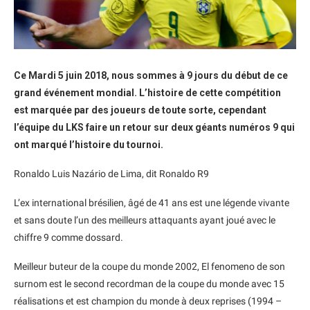
Ce Mardi 5 juin 2018, nous sommes à 9 jours du début de ce
grand événement mondial. L’histoire de cette compétition
est marquée par des joueurs de toute sorte, cependant
l’équipe du LKS faire un retour sur deux géants numéros 9 qui
ont marqué l’histoire du tournoi.
Ronaldo Luis Nazário de Lima, dit Ronaldo R9
L’ex international brésilien, âgé de 41 ans est une légende vivante
et sans doute l’un des meilleurs attaquants ayant joué avec le
chiffre 9 comme dossard.
Meilleur buteur de la coupe du monde 2002, El fenomeno de son
surnom est le second recordman de la coupe du monde avec 15
réalisations et est champion du monde à deux reprises (1994 –