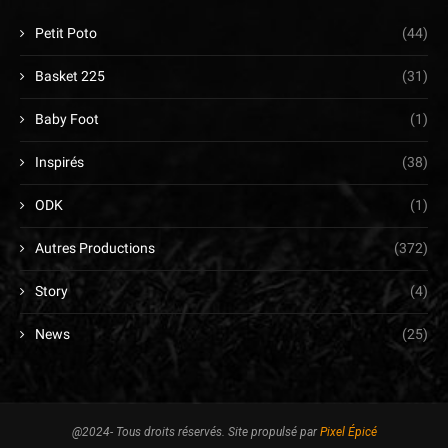
Petit Poto
(44)
Basket 225
(31)
Baby Foot
(1)
Inspirés
(38)
ODK
(1)
Autres Productions
(372)
Story
(4)
News
(25)
@2024- Tous droits réservés. Site propulsé par
Pixel Épicé