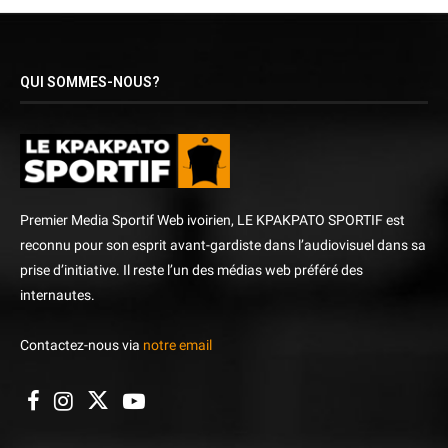
QUI SOMMES-NOUS?
Premier Media Sportif Web ivoirien, LE KPAKPATO SPORTIF est
reconnu pour son esprit avant-gardiste dans l’audiovisuel dans sa
prise d’initiative. Il reste l’un des médias web préféré des
internautes.
Contactez-nous via
notre email