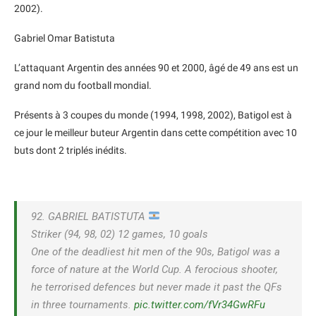
2002).
Gabriel Omar Batistuta
L’attaquant Argentin des années 90 et 2000, âgé de 49 ans est un
grand nom du football mondial.
Présents à 3 coupes du monde (1994, 1998, 2002), Batigol est à
ce jour le meilleur buteur Argentin dans cette compétition avec 10
buts dont 2 triplés inédits.
92. GABRIEL BATISTUTA
Striker (94, 98, 02) 12 games, 10 goals
One of the deadliest hit men of the 90s, Batigol was a
force of nature at the World Cup. A ferocious shooter,
he terrorised defences but never made it past the QFs
in three tournaments.
pic.twitter.com/fVr34GwRFu