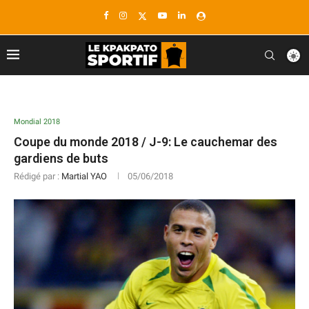
lawrencehealthcenter.com
bestforinteriors.nl/privacy/
pafibuolkab.org
hsddonline.com
thepubtheatre
slot gacor hari ini
slot gacor hari ini
slot gacor hari ini
slot gacor hari ini
slot gacor hari ini
slot gacor hari ini
situs slot gacor
slot gacor hari ini
slot gacor hari ini
slot gacor hari ini
slot gacor hari ini
situs slot gacor
slot gacor hari ini
situs slot gacor
slot gacor hari ini
slot gacor hari ini
situs slot gacor
bandar togel
bandar togel
bandar togel
bandar togel
bandar togel
bandar togel
bandar togel
bandar togel
bandar togel
bandar togel
bandar togel
bandar togel
bandar togel
bandar togel
bandar togel
bandar togel
bandar togel
bandar togel
link slot gacor
link slot gacor
link slot gacor
sydney night
toto macau
togel online
togel online
baselyne.io
togel online
rtp slot gacor
situs gacor
togel online
situs gacor
togel online
rtp slot online
togel online
situs gacor
agen togel
togel online
situs togel
situs togel
bento4d
bento4d
situs togel
bento4d
bento4d
slot online
togel resmi
situs togel
situs togel
slot online
slot gacor
slot gacor
slot gacor
togel resmi
slot online
togel resmi
slot online
slot gacor
slot gacor
link gacor
slot gacor
slot online
slot gacor
togel resmi
slot gacor
togel resmi
togel resmi
bento4d
slot online
togel resmi
link gacor
slot online
togel resmi
slot online
slot gacor
slot online
slot online
toto togel
situs slot
slot resmi
slot resmi
toto togel
slot resmi
toto togel
toto togel
situs toto
link togel
slot resmi
slot resmi
slot resmi
slot resmi
link togel
link togel
slot resmi
slot777
slot resmi
toto togel
slot resmi
situs hk
toto togel
slot resmi
toto togel
link togel
slot resmi
situs slot
slot resmi
link slot
link slot
toto slot
link slot
toto slot
link slot
slot 4d
link slot
link slot
link slot
link slot
rtp slot
togel
rtp slot
rtp slot
togel
rtp slot
toto
Mondial 2018
Coupe du monde 2018 / J-9: Le cauchemar des
gardiens de buts
Rédigé par :
Martial YAO
05/06/2018