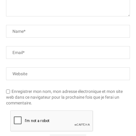
Enregistrer mon nom, mon adresse électronique et mon site
web dans ce navigateur pour la prochaine fois que je ferai un
commentaire.