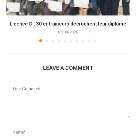
Licence D : 30 entraîneurs décrochent leur diplôme
07/08/2026
LEAVE A COMMENT