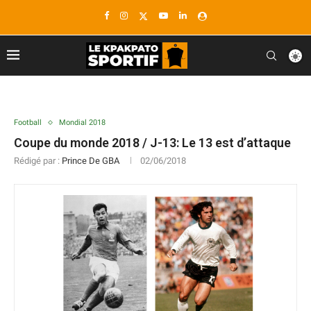
alexkong.mx.com
situs gacor
bento4d
situs toto
situs toto
situs toto
situs toto
situs toto
situs toto
situs toto
situs toto
situs toto
situs toto
situs toto
situs toto
situs toto
situs toto
situs toto
situs toto
situs toto
situs toto
situs toto
situs toto
situs toto
situs toto
situs toto
situs toto
situs toto
situs toto
situs toto
situs toto
situs toto
Football
Mondial 2018
Coupe du monde 2018 / J-13: Le 13 est d’attaque
Rédigé par :
Prince De GBA
02/06/2018