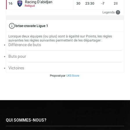
Racing D'abidjan
16
30
23:30
-7
28
6
Relégué
Legenda
?
brise-cravate Ligue 1
Lorsque deux équipes (ou plus) sont à égalité sur Points, les règles
suivantes les règles suivantes permettent de les départager :
Différence de buts
Buts pour
Victoires
Proposé par
LKS Score
QUI SOMMES-NOUS?