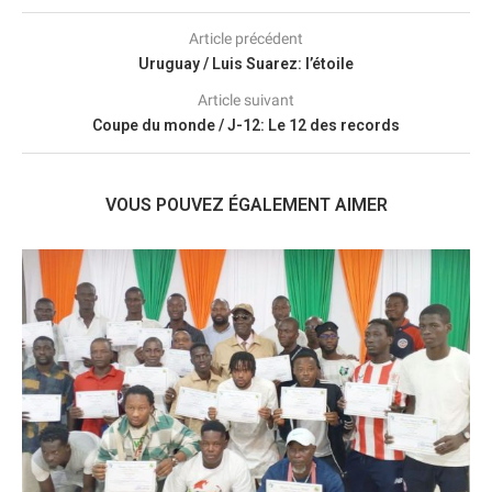
Article précédent
Uruguay / Luis Suarez: l’étoile
Article suivant
Coupe du monde / J-12: Le 12 des records
VOUS POUVEZ ÉGALEMENT AIMER