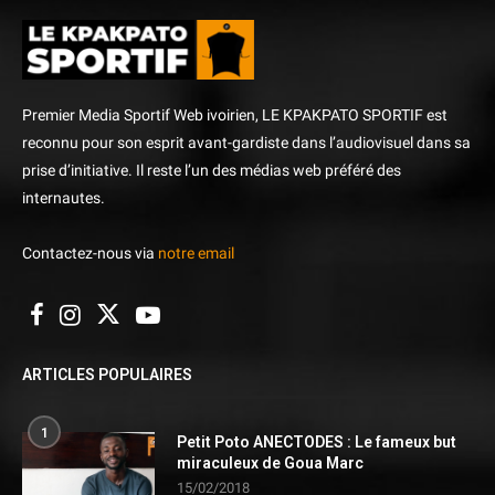
Premier Media Sportif Web ivoirien, LE KPAKPATO SPORTIF est
reconnu pour son esprit avant-gardiste dans l’audiovisuel dans sa
prise d’initiative. Il reste l’un des médias web préféré des
internautes.
Contactez-nous via
notre email
ARTICLES POPULAIRES
1
Petit Poto ANECTODES : Le fameux but
miraculeux de Goua Marc
15/02/2018