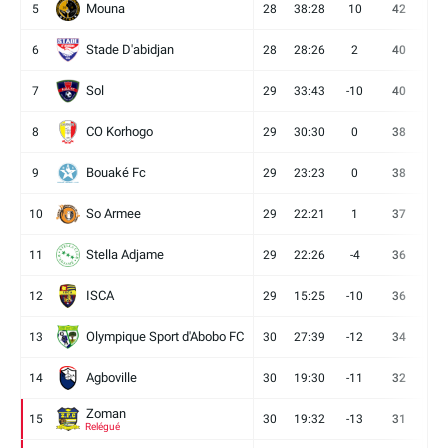
Mouna
5
28
38:28
10
42
12
Stade D'abidjan
6
28
28:26
2
40
11
Sol
7
29
33:43
-10
40
12
CO Korhogo
8
29
30:30
0
38
10
Bouaké Fc
9
29
23:23
0
38
9
So Armee
10
29
22:21
1
37
9
Stella Adjame
11
29
22:26
-4
36
9
ISCA
12
29
15:25
-10
36
10
Olympique Sport d'Abobo FC
13
30
27:39
-12
34
9
Agboville
14
30
19:30
-11
32
7
Zoman
15
30
19:32
-13
31
7
Relégué