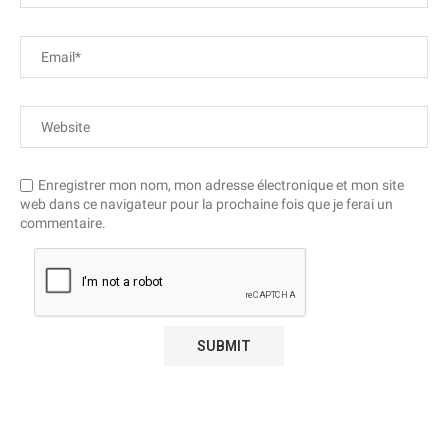
Enregistrer mon nom, mon adresse électronique et mon site
web dans ce navigateur pour la prochaine fois que je ferai un
commentaire.