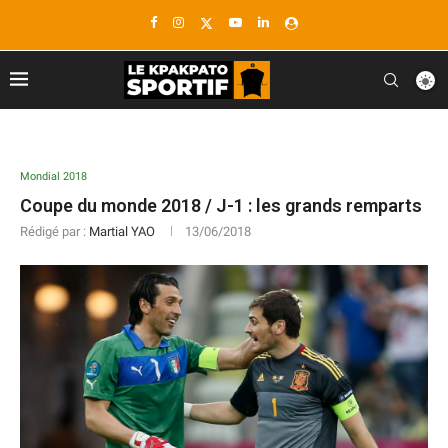
situs togel
situs gacor
situs togel
toto togel
situs togel
Mondial 2018
toto slot
Coupe du monde 2018 / J-1 : les grands remparts
Rédigé par :
Martial YAO
13/06/2018
link togel