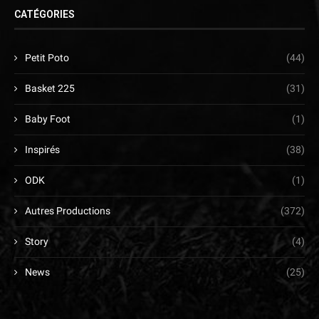
CATÉGORIES
Petit Poto
(44)
Basket 225
(31)
Baby Foot
(1)
Inspirés
(38)
ODK
(1)
Autres Productions
(372)
Story
(4)
News
(25)