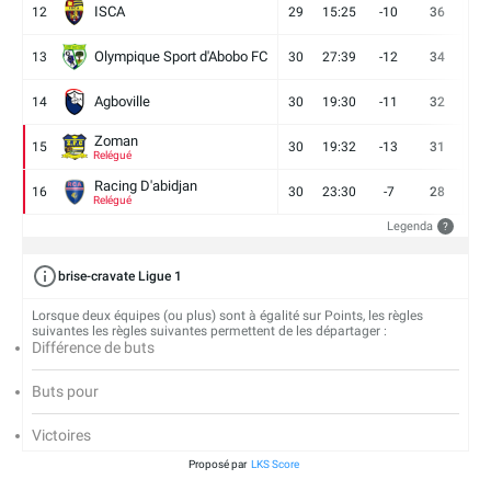
ISCA
12
29
15:25
-10
36
10
Olympique Sport d'Abobo FC
13
30
27:39
-12
34
9
Agboville
14
30
19:30
-11
32
7
Zoman
15
30
19:32
-13
31
7
Relégué
Racing D'abidjan
16
30
23:30
-7
28
6
Relégué
Legenda
?
brise-cravate Ligue 1
Lorsque deux équipes (ou plus) sont à égalité sur Points, les règles
suivantes les règles suivantes permettent de les départager :
Différence de buts
Buts pour
Victoires
Proposé par
LKS Score