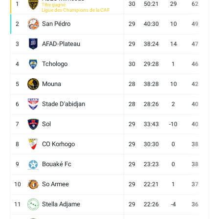
1
30
50:21
29
62
19
Titre gagné
Ligue des Champions de la CAF
San Pédro
2
29
40:30
10
49
13
AFAD-Plateau
3
29
38:24
14
47
13
Tchologo
4
30
29:28
1
46
12
Mouna
5
28
38:28
10
42
12
Stade D'abidjan
6
28
28:26
2
40
11
Sol
7
29
33:43
-10
40
12
CO Korhogo
8
29
30:30
0
38
10
Bouaké Fc
9
29
23:23
0
38
9
So Armee
10
29
22:21
1
37
9
Stella Adjame
11
29
22:26
-4
36
9