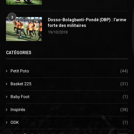
3
Dosso-Bolagbanti-Pondé (DBP) : l’arme
forte des militaires
19/10/2018
CATÉGORIES
Petit Poto
(44)
Basket 225
(31)
Baby Foot
(1)
Inspirés
(38)
ODK
(1)