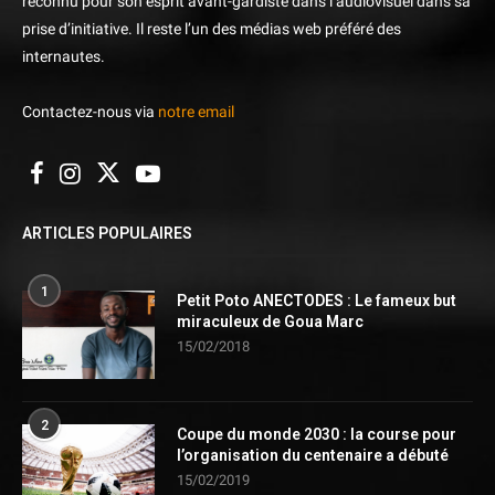
reconnu pour son esprit avant-gardiste dans l’audiovisuel dans sa
prise d’initiative. Il reste l’un des médias web préféré des
internautes.
Contactez-nous via
notre email
ARTICLES POPULAIRES
1
Petit Poto ANECTODES : Le fameux but
miraculeux de Goua Marc
15/02/2018
2
Coupe du monde 2030 : la course pour
l’organisation du centenaire a débuté
15/02/2019