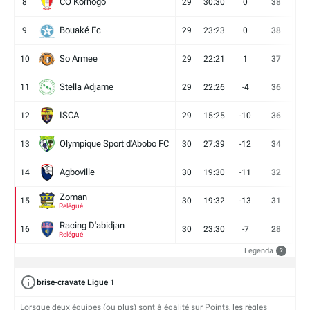
CO Korhogo
8
29
30:30
0
38
10
Bouaké Fc
9
29
23:23
0
38
9
So Armee
10
29
22:21
1
37
9
Stella Adjame
11
29
22:26
-4
36
9
ISCA
12
29
15:25
-10
36
10
Olympique Sport d'Abobo FC
13
30
27:39
-12
34
9
Agboville
14
30
19:30
-11
32
7
Zoman
15
30
19:32
-13
31
7
Relégué
Racing D'abidjan
16
30
23:30
-7
28
6
Relégué
Legenda
?
brise-cravate Ligue 1
Lorsque deux équipes (ou plus) sont à égalité sur Points, les règles