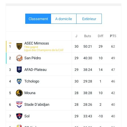
Classement
A domicile
Extèrieur
J
Buts
Diff
PTS
V
ASEC Mimosas
1
30
50:21
29
62
19
Titre gagné
Ligue des Champions de la CAF
San Pédro
2
29
40:30
10
49
13
AFAD-Plateau
3
29
38:24
14
47
13
Tchologo
4
30
29:28
1
46
12
Mouna
5
28
38:28
10
42
12
Stade D'abidjan
6
28
28:26
2
40
11
Sol
7
29
33:43
-10
40
12