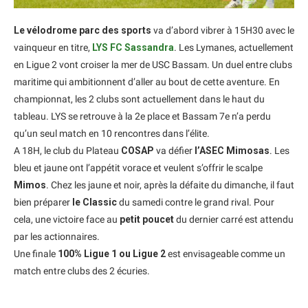
Le vélodrome parc des sports
va d’abord vibrer à 15H30 avec le
vainqueur en titre,
LYS FC Sassandra
. Les Lymanes, actuellement
en Ligue 2 vont croiser la mer de USC Bassam. Un duel entre clubs
maritime qui ambitionnent d’aller au bout de cette aventure. En
championnat, les 2 clubs sont actuellement dans le haut du
tableau. LYS se retrouve à la 2e place et Bassam 7e n’a perdu
qu’un seul match en 10 rencontres dans l’élite.
A 18H, le club du Plateau
COSAP
va défier
l’ASEC Mimosas
. Les
bleu et jaune ont l’appétit vorace et veulent s’offrir le scalpe
Mimos
. Chez les jaune et noir, après la défaite du dimanche, il faut
bien préparer
le Classic
du samedi contre le grand rival. Pour
cela, une victoire face au
petit poucet
du dernier carré est attendu
par les actionnaires.
Une finale
100% Ligue 1 ou Ligue 2
est envisageable comme un
match entre clubs des 2 écuries.