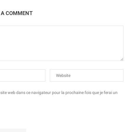
E A COMMENT
te web dans ce navigateur pour la prochaine fois que je ferai un