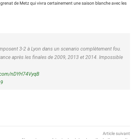
x grenat de Metz qui vivra certainement une saison blanche avec les
mposent 3-2 à Lyon dans un scenario complètement fou.
France après les finales de 2009, 2013 et 2014. Impossible
er.com/nDYH74VyqB
19
Article suivant