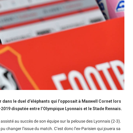
r dans le duel d’éléphants qui l’opposait à Maxwell Cornet lors
-2019 disputée entre l’Olympique Lyonnais et le Stade Rennais.
 assisté au succès de son équipe sur la pelouse des Lyonnais (2-3).
pu changer l’issue du match. C’est donc l’ex-Parisien qui jouera sa