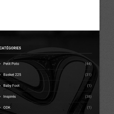
CATÉGORIES
Petit Poto
(44)
Basket 225
(31)
Baby Foot
(1)
Inspirés
(38)
ODK
(1)