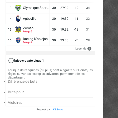
Olympique Sport d'Abobo FC
13
30
27:39
-12
34
9
7
14
Agboville
14
30
19:30
-11
32
7
11
12
Zoman
15
30
19:32
-13
31
7
10
13
Relégué
Racing D'abidjan
16
30
23:30
-7
28
6
10
14
Relégué
Legenda
?
brise-cravate Ligue 1
Lorsque deux équipes (ou plus) sont à égalité sur Points, les
règles suivantes les règles suivantes permettent de les
départager :
Différence de buts
Mercato : l’Asie pour Ahoua Jean-
Mercato : Ouattara Romar
Buts pour
Charles
retour aux sources..
31/07/2026
30/07/2026
Victoires
Proposé par
LKS Score